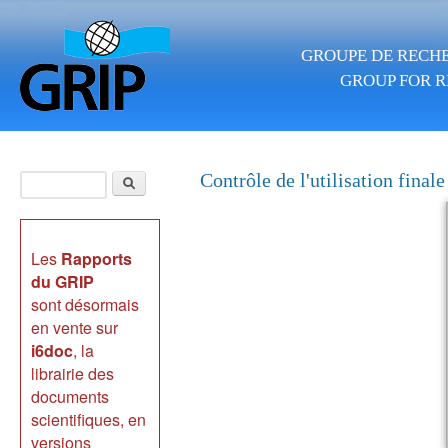
Skip to main content
GROUPE DE RECHE
GROUP FOR R
Search
Contrôle de l'utilisation final
Search form
Les
Rapports
du GRIP
sont désormais
en vente sur
i6doc
, la
librairie des
documents
scientifiques, en
versions