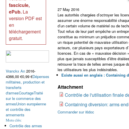
fascicule,
27 May 2016
ePub.
La
Les autorités chargées d’octroyer les lice
version PDF est
assumer une énorme responsabilité chaque f
en
d’un certain volume de matériel ou de techno
téléchargement
Tout refus de leur part empêche un entreprene
constitue au minimum un préjudice commerci
gratuit.
un risque potentiel de mauvaise utilisation
acteurs, car plusieurs pays exportateurs d
licences. En cas de « mauvaise décision »
plus que jamais susceptibles d’être étalée
retrouver la trace de telles armes jusque 
les utilisateurs les plus indésirables.
Vranckx An
2016-
Existe aussi en anglais : Containing 
4366,00 €0,99 €
Dépenses
militaires, production et
Attachment
transferts
d'armes
Courtage
Traité
Contrôle de l'utilisation finale
sur le commerce des
armes
Union européenne
Containing diversion: arms end-
et contrôle des
Commander sur i6doc
armements
Mots clés:
Contrôle des armes