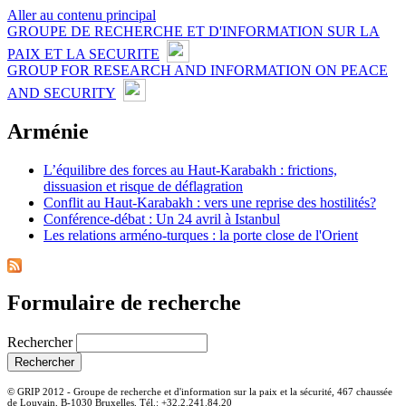
Aller au contenu principal
GROUPE DE RECHERCHE ET D'INFORMATION SUR LA
PAIX ET LA SECURITE
GROUP FOR RESEARCH AND INFORMATION ON PEACE
AND SECURITY
Arménie
L’équilibre des forces au Haut-Karabakh : frictions,
dissuasion et risque de déflagration
Conflit au Haut-Karabakh : vers une reprise des hostilités?
Conférence-débat : Un 24 avril à Istanbul
Les relations arméno-turques : la porte close de l'Orient
Formulaire de recherche
Rechercher
© GRIP 2012 - Groupe de recherche et d'information sur la paix et la sécurité, 467 chaussée
de Louvain, B-1030 Bruxelles, Tél.: +32.2.241.84.20