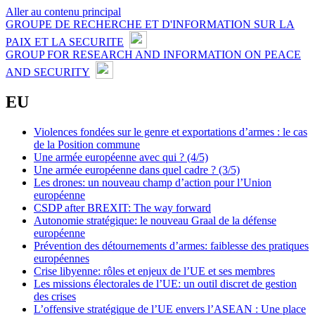
Aller au contenu principal
GROUPE DE RECHERCHE ET D'INFORMATION SUR LA
PAIX ET LA SECURITE
GROUP FOR RESEARCH AND INFORMATION ON PEACE
AND SECURITY
EU
Violences fondées sur le genre et exportations d’armes : le cas
de la Position commune
Une armée européenne avec qui ? (4/5)
Une armée européenne dans quel cadre ? (3/5)
Les drones: un nouveau champ d’action pour l’Union
européenne
CSDP after BREXIT: The way forward
Autonomie stratégique: le nouveau Graal de la défense
européenne
Prévention des détournements d’armes: faiblesse des pratiques
européennes
Crise libyenne: rôles et enjeux de l’UE et ses membres
Les missions électorales de l’UE: un outil discret de gestion
des crises
L’offensive stratégique de l’UE envers l’ASEAN : Une place