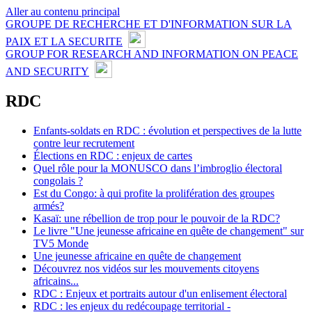
Aller au contenu principal
GROUPE DE RECHERCHE ET D'INFORMATION SUR LA
PAIX ET LA SECURITE
GROUP FOR RESEARCH AND INFORMATION ON PEACE
AND SECURITY
RDC
Enfants-soldats en RDC : évolution et perspectives de la lutte
contre leur recrutement
Élections en RDC : enjeux de cartes
Quel rôle pour la MONUSCO dans l’imbroglio électoral
congolais ?
Est du Congo: à qui profite la prolifération des groupes
armés?
Kasaï: une rébellion de trop pour le pouvoir de la RDC?
Le livre "Une jeunesse africaine en quête de changement" sur
TV5 Monde
Une jeunesse africaine en quête de changement
Découvrez nos vidéos sur les mouvements citoyens
africains...
RDC : Enjeux et portraits autour d'un enlisement électoral
RDC : les enjeux du redécoupage territorial -