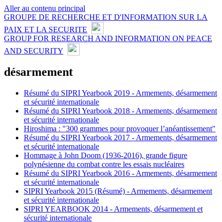
Aller au contenu principal
GROUPE DE RECHERCHE ET D'INFORMATION SUR LA
PAIX ET LA SECURITE
GROUP FOR RESEARCH AND INFORMATION ON PEACE
AND SECURITY
désarmement
Résumé du SIPRI Yearbook 2019 - Armements, désarmement
et sécurité internationale
Résumé du SIPRI Yearbook 2018 - Armements, désarmement
et sécurité internationale
Hiroshima : "300 grammes pour provoquer l’anéantissement"
Résumé du SIPRI Yearbook 2017 - Armements, désarmement
et sécurité internationale
Hommage à John Doom (1936-2016), grande figure
polynésienne du combat contre les essais nucléaires
Résumé du SIPRI Yearbook 2016 - Armements, désarmement
et sécurité internationale
SIPRI Yearbook 2015 (Résumé) - Armements, désarmement
et sécurité internationale
SIPRI YEARBOOK 2014 - Armements, désarmement et
sécurité internationale