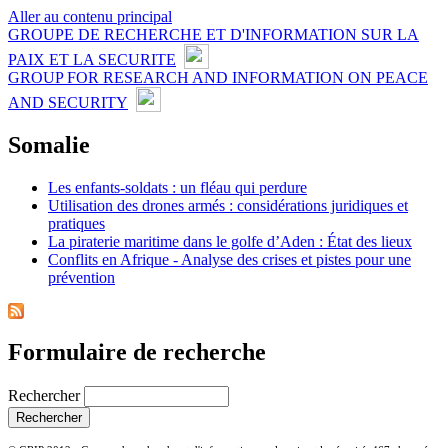
Aller au contenu principal
GROUPE DE RECHERCHE ET D'INFORMATION SUR LA
PAIX ET LA SECURITE
GROUP FOR RESEARCH AND INFORMATION ON PEACE
AND SECURITY
Somalie
Les enfants-soldats : un fléau qui perdure
Utilisation des drones armés : considérations juridiques et
pratiques
La piraterie maritime dans le golfe d’Aden : État des lieux
Conflits en Afrique - Analyse des crises et pistes pour une
prévention
Formulaire de recherche
Rechercher