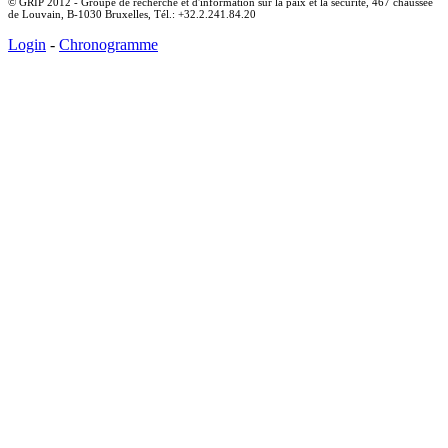
© GRIP 2012 - Groupe de recherche et d'information sur la paix et la sécurité, 467 chaussée
de Louvain, B-1030 Bruxelles, Tél.: +32.2.241.84.20
Login
-
Chronogramme