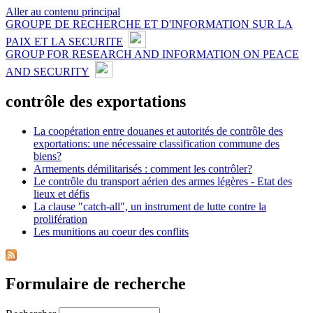
Aller au contenu principal
GROUPE DE RECHERCHE ET D'INFORMATION SUR LA
PAIX ET LA SECURITE
GROUP FOR RESEARCH AND INFORMATION ON PEACE
AND SECURITY
contrôle des exportations
La coopération entre douanes et autorités de contrôle des
exportations: une nécessaire classification commune des
biens?
Armements démilitarisés : comment les contrôler?
Le contrôle du transport aérien des armes légères - Etat des
lieux et défis
La clause "catch-all", un instrument de lutte contre la
prolifération
Les munitions au coeur des conflits
Formulaire de recherche