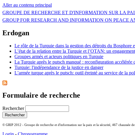
Aller au contenu principal
GROUPE DE RECHERCHE ET D'INFORMATION SUR LA PAI
GROUP FOR RESEARCH AND INFORMATION ON PEACE A
Erdogan
Le rôle de la Turquie dans la gestion des détroits du Bosphore 
L’état de la relation entre la Turquie et l’OTAN: un engagement 
Groupes armés et acteurs politiques en Turquie
La Turquie après le putsch manqué : reconfiguration accélérée 
Turquie: l'indépendance de la justice en danger
L’armée turque après le putsch: outil éreinté au service de la p
Formulaire de recherche
Rechercher
© GRIP 2012 - Groupe de recherche et d'information sur la paix et la sécurité, 467 chaussée d
Login
-
Chronogramme