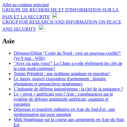
Aller au contenu principal
GROUPE DE RECHERCHE ET D'INFORMATION SUR LA
PAIX ET LA SECURITE
GROUP FOR RESEARCH AND INFORMATION ON PEACE
AND SECURITY
Asie
Déjeuner/Débat "Corée du Nord : vers un nouveau conflit?"
(Ve 9 juin - WBI)
"Avec ou sans vous!" La Chine a-t-elle réellement les clés de
la crise nord-coréenne?
Trump Président : une politique asiatique en question?
Le Japon, nouvel exportateur d'armements : histoire,
régulations et perspectives stratégiques
L’industrie de défense indonésienne : la clef de la puissance ?
Le « pivot » américain vers l’Asie : conséquences sur le
système de défense antimissile américain, asiatique et
européen
Dépenses et transferts militaires en Asie du Sud-Est : une
modernisation qui pose question
Midi Stratégique sur la course aux armements en Asie du Sud-
Est