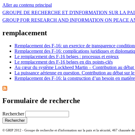
Aller au contenu principal
GROUPE DE RECHERCHE ET D'INFORMATION SUR LA PAI
GROUP FOR RESEARCH AND INFORMATION ON PEACE A
remplacement
Remplacement des F-16: un exercice de transparence condition
Remplacement des F-16: complications juridiques et diplomati
Le remplacement des F-16 belges : processus et enjeux
Le remplacement des F-16 belges en dix points-clés
Au cœur du système Lockheed Martin – Contribution au débat 
La puissance aérienne en question. Contribution au débat sur 
Remplacement des F-16: la construction d’un besoin en matièr
Formulaire de recherche
Rechercher
© GRIP 2012 - Groupe de recherche et d'information sur la paix et la sécurité, 467 chaussée d