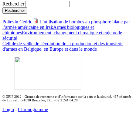
Rechercher
Poitevin Cédric
L’utilisation de bombes au phosphore blanc par
l’armée américaine en Irak
Armes biologiques et
chimiques
Environnement, changement climatique et enjeux de
sécurité
Cellule de veille de l'évolution de la production et des transferts
d'armes en Belgique, en Europe et dans le monde
© GRIP 2012 - Groupe de recherche et d'information sur la paix et la sécurité, 467 chaussée
de Louvain, B-1030 Bruxelles, Tél.: +32.2.241.84.20
Login
-
Chronogramme