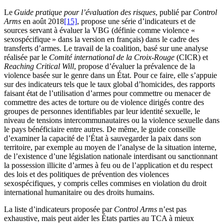
Le
Guide pratique pour l’évaluation des risques
, publié par
Control
Arms
en août 2018
[15]
, propose une série d’indicateurs et de
sources servant à évaluer la VBG (définie comme violence «
sexospécifique » dans la version en français) dans le cadre des
transferts d’armes. Le travail de la coalition, basé sur une analyse
réalisée par le
Comité international de la
Croix-Rouge
(CICR) et
Reaching Critical Will
, propose d’évaluer la prévalence de la
violence basée sur le genre dans un État. Pour ce faire, elle s’appuie
sur des indicateurs tels que le taux global d’homicides, des rapports
faisant état de l’utilisation d’armes pour commettre ou menacer de
commettre des actes de torture ou de violence dirigés contre des
groupes de personnes identifiables par leur identité sexuelle, le
niveau de tensions intercommunautaires ou la violence sexuelle dans
le pays bénéficiaire entre autres. De même, le guide conseille
d’examiner la capacité de l’État à sauvegarder la paix dans son
territoire, par exemple au moyen de l’analyse de la situation interne,
de l’existence d’une législation nationale interdisant ou sanctionnant
la possession illicite d’armes à feu ou de l’application et du respect
des lois et des politiques de prévention des violences
sexospécifiques, y compris celles commises en violation du droit
international humanitaire ou des droits humains.
La liste d’indicateurs proposée par
Control Arms
n’est pas
exhaustive, mais peut aider les États parties au TCA à mieux