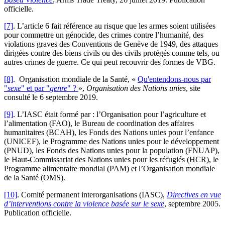
officielle.
[7]
. L’article 6 fait référence au risque que les armes soient utilisées
pour commettre un génocide, des crimes contre l’humanité, des
violations graves des Conventions de Genève de 1949, des attaques
dirigées contre des biens civils ou des civils protégés comme tels, ou
autres crimes de guerre. Ce qui peut recouvrir des formes de VBG.
[8]
. Organisation mondiale de la Santé, «
Qu'entendons-nous par
"
sexe
" et par "
genre
" ?
»,
Organisation des Nations unies
, site
consulté le 6 septembre 2019.
[9]
. L’IASC était formé par : l’Organisation pour l’agriculture et
l’alimentation (FAO), le Bureau de coordination des affaires
humanitaires (BCAH), les Fonds des Nations unies pour l’enfance
(UNICEF), le Programme des Nations unies pour le développement
(PNUD), les Fonds des Nations unies pour la population (FNUAP),
le Haut-Commissariat des Nations unies pour les réfugiés (HCR), le
Programme alimentaire mondial (PAM) et l’Organisation mondiale
de la Santé (OMS).
[10]
. Comité permanent interorganisations (IASC),
Directives en vue
d’interventions contre la violence basée sur le sexe
, septembre 2005.
Publication officielle.