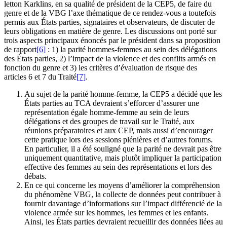
letton Karklins, en sa qualité de président de la CEP5, de faire du
genre et de la VBG l’axe thématique de ce rendez-vous a toutefois
permis aux États parties, signataires et observateurs, de discuter de
leurs obligations en matière de genre. Les discussions ont porté sur
trois aspects principaux énoncés par le président dans sa proposition
de rapport
[6]
: 1) la parité hommes-femmes au sein des délégations
des États parties, 2) l’impact de la violence et des conflits armés en
fonction du genre et 3) les critères d’évaluation de risque des
articles 6 et 7 du Traité
[7]
.
Au sujet de la parité homme-femme, la CEP5 a décidé que les
États parties au TCA devraient s’efforcer d’assurer une
représentation égale homme-femme au sein de leurs
délégations et des groupes de travail sur le Traité, aux
réunions préparatoires et aux CEP, mais aussi d’encourager
cette pratique lors des sessions plénières et d’autres forums.
En particulier, il a été souligné que la parité ne devrait pas être
uniquement quantitative, mais plutôt impliquer la participation
effective des femmes au sein des représentations et lors des
débats.
En ce qui concerne les moyens d’améliorer la compréhension
du phénomène VBG, la collecte de données peut contribuer à
fournir davantage d’informations sur l’impact différencié de la
violence armée sur les hommes, les femmes et les enfants.
Ainsi, les États parties devraient recueillir des données liées au