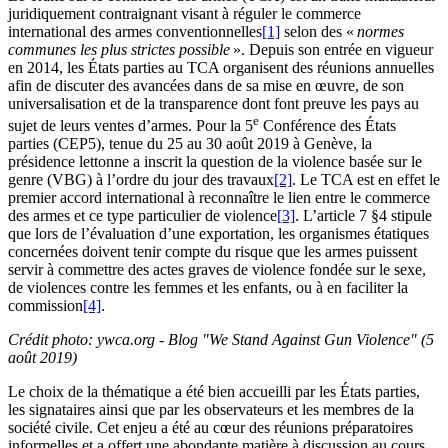
juridiquement contraignant visant à réguler le commerce
international des armes conventionnelles
[1]
selon des «
normes
communes les plus strictes possible
». Depuis son entrée en vigueur
en 2014, les États parties au TCA organisent des réunions annuelles
afin de discuter des avancées dans de sa mise en œuvre, de son
universalisation et de la transparence dont font preuve les pays au
e
sujet de leurs ventes d’armes. Pour la 5
Conférence des États
parties (CEP5), tenue du 25 au 30 août 2019 à Genève, la
présidence lettonne a inscrit la question de la violence basée sur le
genre (VBG) à l’ordre du jour des travaux
[2]
. Le TCA est en effet le
premier accord international à reconnaître le lien entre le commerce
des armes et ce type particulier de violence
[3]
. L’article 7 §4 stipule
que lors de l’évaluation d’une exportation, les organismes étatiques
concernées doivent tenir compte du risque que les armes puissent
servir à commettre des actes graves de violence fondée sur le sexe,
de violences contre les femmes et les enfants, ou à en faciliter la
commission
[4]
.
Crédit photo: ywca.org - Blog "We Stand Against Gun Violence" (5
août 2019)
Le choix de la thématique a été bien accueilli par les États parties,
les signataires ainsi que par les observateurs et les membres de la
société civile. Cet enjeu a été au cœur des réunions préparatoires
informelles et a offert une abondante matière à discussion au cours