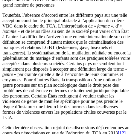
grand nombre de personnes.
Toutefois, l’absence d’accord entre les différents pays sur une telle
acception constitue le principal obstacle à l’application du critère
VBG dans le cadre du TCA. L’interprétation de «
femme
», d’«
homme
» et de leurs rôles au sein de la société peut varier d’un État
à l’autre. La difficulté d’arriver à une entente internationale sur cette
définition se comprend d’autant mieux que la criminalisation des
pratiques et relations LGBT (lesbiennes, gays, bisexuels et
transgenres), la systématisation de la mutilation génitale ou encore la
généralisation du mariage d’enfants sont des pratiques tolérées voire
acceptées dans plusieurs sociétés. Certains pays ne semblent tout
simplement pas disposés à accepter une définition large du terme «
genre
» par crainte qu’elle aille à l’encontre de leurs coutumes et
croyances. Pour d’autres États, la transposition d’une notion de
genre porteuse sur un plan sociologique dans le droit pose des
problèmes de cohérence en termes de traitement juridique équitable
des personnes. Certains États rechignent à vouloir traiter les
violences de genre de manière spécifique pour ne pas prendre le
risque d’instaurer une hiérarchie des normes dans les diverses
formes de violences envers les populations civiles couvertes par le
TCA.
Cette dernière observation rejoint des discussions déjà entendues au
cours des négociations en vue de l’adoption du TCA en 2013
[12]
.