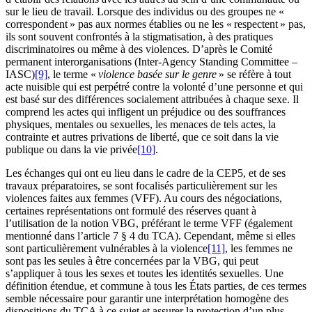
sur le lieu de travail. Lorsque des individus ou des groupes ne «
correspondent » pas aux normes établies ou ne les « respectent » pas,
ils sont souvent confrontés à la stigmatisation, à des pratiques
discriminatoires ou même à des violences. D’après le Comité
permanent interorganisations (Inter-Agency Standing Committee –
IASC)
[9]
, le terme «
violence basée sur le genre
» se réfère à tout
acte nuisible qui est perpétré contre la volonté d’une personne et qui
est basé sur des différences socialement attribuées à chaque sexe. Il
comprend les actes qui infligent un préjudice ou des souffrances
physiques, mentales ou sexuelles, les menaces de tels actes, la
contrainte et autres privations de liberté, que ce soit dans la vie
publique ou dans la vie privée
[10]
.
Les échanges qui ont eu lieu dans le cadre de la CEP5, et de ses
travaux préparatoires, se sont focalisés particulièrement sur les
violences faites aux femmes (VFF). Au cours des négociations,
certaines représentations ont formulé des réserves quant à
l’utilisation de la notion VBG, préférant le terme VFF (également
mentionné dans l’article 7 § 4 du TCA). Cependant, même si elles
sont particulièrement vulnérables à la violence
[11]
, les femmes ne
sont pas les seules à être concernées par la VBG, qui peut
s’appliquer à tous les sexes et toutes les identités sexuelles. Une
définition étendue, et commune à tous les États parties, de ces termes
semble nécessaire pour garantir une interprétation homogène des
dispositions du TCA à ce sujet et assurer la protection d’un plus