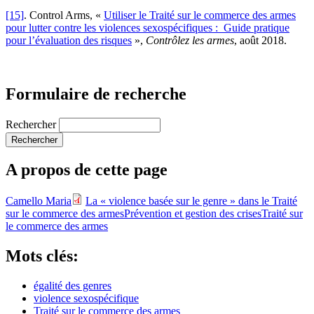
[15]
. Control Arms, «
Utiliser le Traité sur le commerce des armes
pour lutter contre les violences sexospécifiques : Guide pratique
pour l’évaluation des risques
»,
Contrôlez les armes
, août 2018.
Formulaire de recherche
Rechercher
A propos de cette page
Camello Maria
La « violence basée sur le genre » dans le Traité
sur le commerce des armes
Prévention et gestion des crises
Traité sur
le commerce des armes
Mots clés:
égalité des genres
violence sexospécifique
Traité sur le commerce des armes