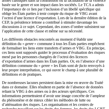
armes classiques dans la commission ou la facilitation de la violence
basée sur le genre et son impact dans les sociétés. Le TCA a admis
l’importance de ce lien par l’inclusion d’un libellé spécifique qui
oblige les États parties à tenir compte du risque de VBG avant
l’octroi d’une licence d’exportation. Lors de la dernière édition de la
CEP, la présidence lettone a contribué à stimuler davantage les
discussions à ce sujet. Cependant, des zones d’ombre subsistent sur
l’application de cette clause et même sur sa nécessité.
Les différents obstacles rencontrés au moment d’établir une
définition du «
genre
» commune à tous les États parties empêchent
de formaliser les liens entre transferts d’armes et VBG. En principe,
ces liens sont supposés guider le processus d’évaluation des risques
mené par les personnes chargées de l’octroi des licences
d’exportation d’armes dans les États parties. Or, en l’absence d’une
définition commune du «
genre
» les États sont
de facto
renvoyés à
leur propre interprétation, ce qui ouvre le champ à une pluralité de
définitions et de pratiques.
De nombreuses lacunes persistent dans la mise en œuvre du Traité
dans ce domaine. Elles résultent en partie de l’absence de données
reliant la VBG à des armes ou à des acteurs spécifiques. Ces
informations permettraient d’avoir une image concrète de l’ampleur
du phénomène et de mieux cibler les méthodes de lutte ou
d’atténuation des risques. Les organisations et les centres de
recherche travaillant sur les droits des femmes, les droits des LGBT