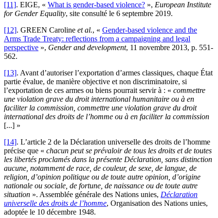
[11]
. EIGE, «
What is gender-based violence?
»,
European Institute
for Gender Equality
, site consulté le 6 septembre 2019.
[12]
. GREEN Caroline
et al.
, «
Gender-based violence and the
Arms Trade Treaty: reflections from a campaigning and legal
perspective
»,
Gender and development
, 11 novembre 2013, p. 551-
562.
[13]
. Avant d’autoriser l’exportation d’armes classiques, chaque État
partie évalue, de manière objective et non discriminatoire, si
l’exportation de ces armes ou biens pourrait servir à : «
commettre
une violation grave du droit international humanitaire ou à en
faciliter la commission, commettre une violation grave du droit
international des droits de l’homme ou à en faciliter la commission
[...] »
[14]
. L’article 2 de la Déclaration universelle des droits de l’homme
précise que «
chacun peut se prévaloir de tous les droits et de toutes
les libertés proclamés dans la présente Déclaration, sans distinction
aucune, notamment de race, de couleur, de sexe, de langue, de
religion, d’opinion politique ou de toute autre opinion, d’origine
nationale ou sociale, de fortune, de naissance ou de toute autre
situation
». Assemblée générale des Nations unies,
Déclaration
universelle des droits de l’homme
, Organisation des Nations unies,
adoptée le 10 décembre 1948.