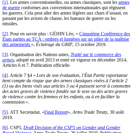
[1]
. Les armes conventionnelles, ou armes classiques, sont les
armes
de guerre
conformes aux conventions internationales qui régissent
les guerres. Cela peut aller des armes légères aux chars d’assaut, en
passant par les avions de chasse, les bateaux de guerre ou les
missiles.
[2]
. Pour en savoir plus : GÉHIN Léo, «
Cinquième Conférence des
États parties au TCA : ombres et lumières sur un pilier de la maîtrise
des armements
»,
Éclairage du GRIP
, 15 octobre 2019.
[3]
. Organisation des Nations unies,
Traité sur le commerce des
armes
, adopté en avril 2013 et entré en vigueur en décembre 2014,
Articles 6 et 7. Publication officielle.
[4]
. Article 7 §4 «
Lors de son évaluation, l’État Partie exportateur
tient compte du risque que des armes classiques visées à l’article 2
(1) ou des biens visés aux articles 3 ou 4 puissent servir à commettre
des actes graves de violence fondée sur le sexe ou des actes graves
de violence contre les femmes et les enfants, ou à en faciliter la
commission
».
[5]
. ATT Secretariat, «
Final Report
»,
Arms Trade Treaty
, 30 août
2019.
[6]
. CSP5,
Draft Decision of the CSP5 on Gender and Gender
Based Violence
, Arms Trade Treaty, 26 juillet 2019. Publication