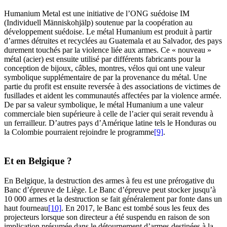
Humanium Metal est une initiative de l’ONG suédoise IM
(Individuell Människohjälp) soutenue par la coopération au
développement suédoise. Le métal Humanium est produit à partir
d’armes détruites et recyclées au Guatemala et au Salvador, des pays
durement touchés par la violence liée aux armes. Ce « nouveau »
métal (acier) est ensuite utilisé par différents fabricants pour la
conception de bijoux, câbles, montres, vélos qui ont une valeur
symbolique supplémentaire de par la provenance du métal. Une
partie du profit est ensuite reversée à des associations de victimes de
fusillades et aident les communautés affectées par la violence armée.
De par sa valeur symbolique, le métal Humanium a une valeur
commerciale bien supérieure à celle de l’acier qui serait revendu à
un ferrailleur. D’autres pays d’Amérique latine tels le Honduras ou
la Colombie pourraient rejoindre le programme
[9]
.
Et en Belgique ?
En Belgique, la destruction des armes à feu est une prérogative du
Banc d’épreuve de Liège. Le Banc d’épreuve peut stocker jusqu’à
10 000 armes et la destruction se fait généralement par fonte dans un
haut fourneau
[10]
. En 2017, le Banc est tombé sous les feux des
projecteurs lorsque son directeur a été suspendu en raison de son
implication présumée dans le détournement d’armes destinées à la