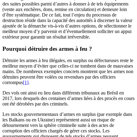
des suites possibles parmi d’autres à donner à de tels équipements
(vente aux enchères, dons, remise en circulation) et demeure loin
d’être systématique. De ce fait, tout l’enjeu du processus de
destruction réside dans la capacité des autorités à discerner la valeur
ajoutée de la démarche vis-à-vis d’autres options, de sélectionner le
meilleur moyen d’y parvenir et d’éventuellement solliciter un appui
extérieur pour garantir un résultat irréversible.
Pourquoi détruire des armes à feu ?
Détruire les armes à feu illégales, en surplus ou défectueuses reste le
meilleur moyen d’éviter que celles-ci ne tombent dans de mauvaises
mains. De nombreux exemples concrets montrent que les armes non
détruites peuvent être volées ou revendues par des officiers
corrompus
[1]
.
Des vols ont ainsi eu lieu dans différents tribunaux au Brésil en
2017, lors desquels des centaines d’armes liées à des procès en cours
ont été dérobées par des criminels.
Les stocks gouvernementaux d’armes en surplus (par exemple dans
les Balkans ou en Ukraine) représentent aussi un risque de
détournement vers la sphère criminelle suite à des actes de
corruption des officiers chargés de gérer ces stocks. Les
gouvernements qui disposent de tels stocks d’armes peuvent