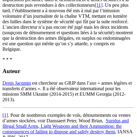
destruction puis revendues à des collectionneurs
[11]
. Un peu plus
tard, l’établissement a à nouveau été mis à mal par l’intrusion
volontaire d’un journaliste de la chaîne VTM, mettant en lumière
des failles dans le système de sécurité qui fût par la suite renforcé.
L’ancien directeur n’a pas encore été jugé mais les deux incidents
(soupçons de détournement et questions liées à la sécurité) montrent
que la destruction des armes illégales, en surplus ou endommagées
est une question qui mérite qu’on s’y attarde, y compris en
Belgique.
* * *
Auteur
Denis Jacqmin
est chercheur au GRIP dans l’axe « armes légères et
transferts d’armes ». Il a été observateur international pour les
missions SMM Ukraine (2014-2015) et EUMM Georgia (2012-
2013).
[1]
. Pour de nombreux exemples de vols, détournements ou ventes
d’armes stockées, voir Danssaert Peter, Wood Brian,
Surplus and
Illegal Small Arms, Light Weapons and their Ammunition: the
consequences of failing to dispose and safely destroy them
, IANSA