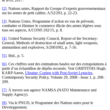
& IPIS, 2017.
[2]
. Nations unies, Rapport du Groupe d’experts gouvernementaux
sur les armes de petit calibre, A/52/293, p. 22-23.
[3]
. Nations Unies, Programme d’action en vue de prévenir,
combattre et éliminer le commerce illicite des armes légères sous
tous ses aspects, A/CONF.192/15, p. 8.
[4]
. United Nations Security Council, Report of the Secretary-
General, Methods of destruction of small arms, light weapons,
ammunition and explosives, S/2001092, p. 7-16.
[5]
. Ibid., p. 5.
[6]
. Ces chiffres sont des estimations basées sur des extrapolations à
partir d’un échantillon de dépôts recensés. Voir GRIFFITHS Hugh,
KARP Aaron,
Ukraine: Coping with Post-Soviet Legacies
,
Contemporary Security Policy, Volume 29, 2008 - Issue 1, p. 208-
209.
[7]
. À travers son agence NAMSA (NATO Maintenance and
Supply Agency).
[8]
. Via le PNUD, le Programme des Nations unies pour le
Développement.