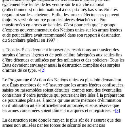
également être tentés de les vendre sur le marché national
(collectionneurs) ou international à des prix très bas sans être très
regardant sur les acheteurs. Enfin, les armes défectueuses peuvent
toujours servir de source pour des pièces détachées ou être
transformées en armes artisanales. C’est pour cela que le groupe
d’experts gouvernementaux des Nations unies sur les armes légères
et de petit calibre avait recommandé dans son rapport à destination
du Secrétaire général en 1997 :
« Tous les États devraient imposer des restrictions au transfert des
surplus d’armes légères et de petit calibre fabriquées aux seules fins
d’être détenues et utilisées par des militaires et des policiers. Tous les
États devraient envisager aussi la destruction complète des surplus
d’armes de ce type. »
[2]
Le Programme d’Action des Nations unies va plus loin demandant
aux États membres de « S’assurer que les armes légères confisquées,
saisies ou rassemblées soient détruites, compte tenu des éventuelles
contraintes d’ordre juridique qui pourraient être liées à la préparation
de poursuites pénales, à moins qu’une autre méthode d’élimination
ou d’utilisation ait été officiellement autorisée, et sous réserve que
les armes concernées soient dûment marquées et enregistrées. »
[3]
La destruction reste donc le moyen le plus sûr de s’assurer que des
armes non utilisées par les forces de sécurité ne soient pas