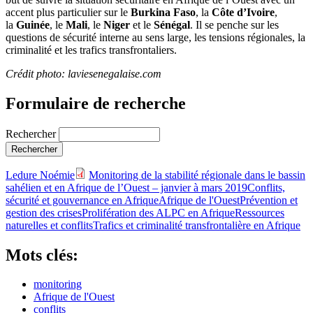
accent plus particulier sur le
Burkina Faso
, la
Côte d’Ivoire
,
la
Guinée
, le
Mali
, le
Niger
et le
Sénégal
. Il se penche sur les
questions de sécurité interne au sens large, les tensions régionales, la
criminalité et les trafics transfrontaliers.
Crédit photo: laviesenegalaise.com
Formulaire de recherche
Rechercher
Ledure Noémie
Monitoring de la stabilité régionale dans le bassin
sahélien et en Afrique de l’Ouest – janvier à mars 2019
Conflits,
sécurité et gouvernance en Afrique
Afrique de l'Ouest
Prévention et
gestion des crises
Prolifération des ALPC en Afrique
Ressources
naturelles et conflits
Trafics et criminalité transfrontalière en Afrique
Mots clés:
monitoring
Afrique de l'Ouest
conflits