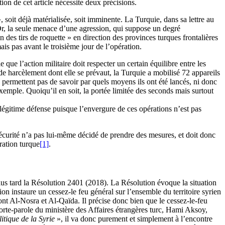
tion de cet article nécessite deux précisions.
 soit déjà matérialisée, soit imminente. La Turquie, dans sa lettre au
 Or, la seule menace d’une agression, qui suppose un degré
n des tirs de roquette » en direction des provinces turques frontalières
mais pas avant le troisième jour de l’opération.
que l’action militaire doit respecter un certain équilibre entre les
s de harcèlement dont elle se prévaut, la Turquie a mobilisé 72 appareils
e permettent pas de savoir par quels moyens ils ont été lancés, ni donc
emple. Quoiqu’il en soit, la portée limitée des seconds mais surtout
légitime défense puisque l’envergure de ces opérations n’est pas
e sécurité n’a pas lui-même décidé de prendre des mesures, et doit donc
ration turque
[1]
.
plus tard la Résolution 2401 (2018). La Résolution évoque la situation
 instaure un cessez-le feu général sur l’ensemble du territoire syrien
ont Al-Nosra et Al-Qaïda. Il précise donc bien que le cessez-le-feu
porte-parole du ministère des Affaires étrangères turc, Hami Aksoy,
litique de la Syrie
», il va donc purement et simplement à l’encontre