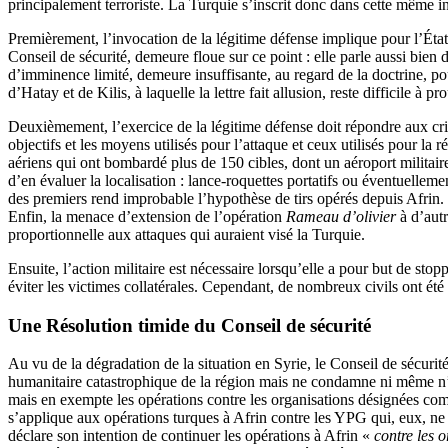
principalement terroriste. La Turquie s’inscrit donc dans cette même int
Premièrement, l’invocation de la légitime défense implique pour l’État 
Conseil de sécurité, demeure floue sur ce point : elle parle aussi bie
d’imminence limité, demeure insuffisante, au regard de la doctrine, pour
d’Hatay et de Kilis, à laquelle la lettre fait allusion, reste difficile à
Deuxièmement, l’exercice de la légitime défense doit répondre aux critèr
objectifs et les moyens utilisés pour l’attaque et ceux utilisés pour la
aériens qui ont bombardé plus de 150 cibles, dont un aéroport militaire
d’en évaluer la localisation : lance-roquettes portatifs ou éventuelle
des premiers rend improbable l’hypothèse de tirs opérés depuis Afri
Enfin, la menace d’extension de l’opération
Rameau d’olivier
à d’aut
proportionnelle aux attaques qui auraient visé la Turquie.
Ensuite, l’action militaire est nécessaire lorsqu’elle a pour but de sto
éviter les victimes collatérales. Cependant, de nombreux civils ont été 
Une Résolution timide du Conseil de sécurité
Au vu de la dégradation de la situation en Syrie, le Conseil de sécuri
humanitaire catastrophique de la région mais ne condamne ni même n’év
mais en exempte les opérations contre les organisations désignées comm
s’applique aux opérations turques à Afrin contre les YPG qui, eux, ne f
déclare son intention de continuer les opérations à Afrin «
contre les o