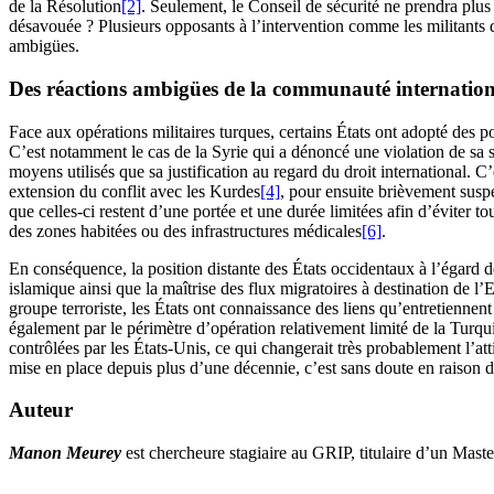
de la Résolution
[2]
. Seulement, le Conseil de sécurité ne prendra plus
désavouée ? Plusieurs opposants à l’intervention comme les militants d
ambigües.
Des réactions ambigües de la communauté internation
Face aux opérations militaires turques, certains États ont adopté des p
C’est notamment le cas de la Syrie qui a dénoncé une violation de sa so
moyens utilisés que sa justification au regard du droit international. 
extension du conflit avec les Kurdes
[4]
, pour ensuite brièvement suspe
que celles-ci restent d’une portée et une durée limitées afin d’éviter to
des zones habitées ou des infrastructures médicales
[6]
.
En conséquence, la position distante des États occidentaux à l’égard de
islamique ainsi que la maîtrise des flux migratoires à destination de
groupe terroriste, les États ont connaissance des liens qu’entretiennent
également par le périmètre d’opération relativement limité de la Turqui
contrôlées par les États-Unis, ce qui changerait très probablement l’att
mise en place depuis plus d’une décennie, c’est sans doute en raison de
Auteur
Manon Meurey
est chercheure stagiaire au GRIP, titulaire d’un Master