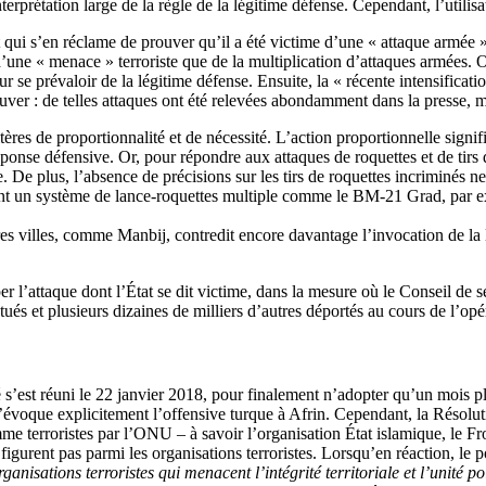
erprétation large de la règle de la légitime défense. Cependant, l’utilisa
qui s’en réclame de prouver qu’il a été victime d’une « attaque armée »,
n d’une « menace » terroriste que de la multiplication d’attaques armées.
 se prévaloir de la légitime défense. Ensuite, la « récente intensificatio
 prouver : de telles attaques ont été relevées abondamment dans la presse, 
es de proportionnalité et de nécessité. L’action proportionnelle signifie 
 réponse défensive. Or, pour répondre aux attaques de roquettes et de tir
. De plus, l’absence de précisions sur les tirs de roquettes incriminés n
ment un système de lance-roquettes multiple comme le BM-21 Grad, par ex
n.
res villes, comme Manbij, contredit encore davantage l’invocation de la 
pper l’attaque dont l’État se dit victime, dans la mesure où le Conseil d
tués et plusieurs dizaines de milliers d’autres déportés au cours de l’opé
té s’est réuni le 22 janvier 2018, pour finalement n’adopter qu’un mois 
oque explicitement l’offensive turque à Afrin. Cependant, la Résolution
e terroristes par l’ONU – à savoir l’organisation État islamique, le Fr
igurent pas parmi les organisations terroristes. Lorsqu’en réaction, le 
rganisations terroristes qui menacent l’intégrité territoriale et l’unité po