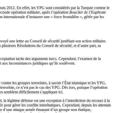
epuis 2012. En effet, les YPG sont considérés par la Turquie comme le
econde opération militaire, après l’opération
Bouclier de l’Euphrate
on internationale d’instaurer une « force frontalière », gérée par les
oyé une lettre au Conseil de sécurité justifiant son action militaire.
s plusieurs Résolutions du Conseil de sécurité, et d’autre part, sa
cceptation tacite des arguments turcs. Cependant, l’examen de la
 aux inconsistances juridiques qu’ils soulèvent.
 contre les groupes terroristes, à savoir l’État islamique et les YPG,
rroriste, ce n’est pas le cas des YPG. Dès lors, puisque l’opération
s semblent difficilement s’appliquer ici.
, la légitime défense est une exception à l’interdiction du recours à la
e pour gérer les conflits interétatiques. Cependant, depuis les attentats
suite d’une attaque armée émanant d’un groupe non étatique,