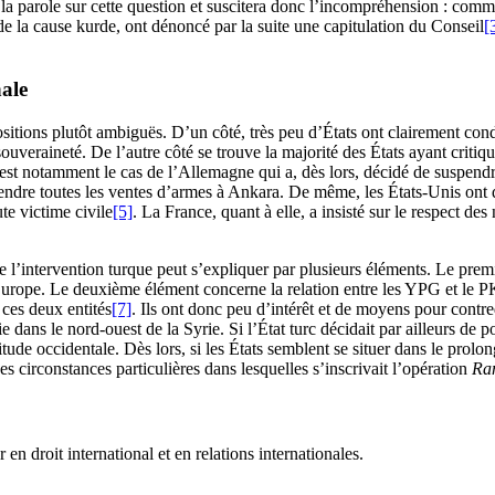
 la parole sur cette question et suscitera donc l’incompréhension : comme
e la cause kurde, ont dénoncé par la suite une capitulation du Conseil
[
ale
ositions plutôt ambiguës. D’un côté, très peu d’États ont clairement cond
uveraineté. De l’autre côté se trouve la majorité des États ayant critiqu
C’est notamment le cas de l’Allemagne qui a, dès lors, décidé de suspend
ndre toutes les ventes d’armes à Ankara. De même, les États-Unis ont de
ute victime civile
[5]
. La France, quant à elle, a insisté sur le respect 
 l’intervention turque peut s’expliquer par plusieurs éléments. Le premi
 l’Europe. Le deuxième élément concerne la relation entre les YPG et l
 ces deux entités
[7]
. Ils ont donc peu d’intérêt et de moyens pour contred
e dans le nord-ouest de la Syrie. Si l’État turc décidait par ailleurs de 
itude occidentale. Dès lors, si les États semblent se situer dans le prolo
s circonstances particulières dans lesquelles s’inscrivait l’opération
Ram
 en droit international et en relations internationales.