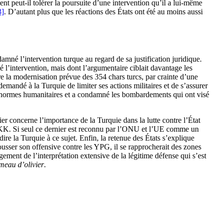
nt peut-il tolérer la poursuite d’une intervention qu’il a lui-même
3]
. D’autant plus que les réactions des États ont été au moins aussi
amné l’intervention turque au regard de sa justification juridique.
é l’intervention, mais dont l’argumentaire ciblait davantage les
re la modernisation prévue des 354 chars turcs, par crainte d’une
mandé à la Turquie de limiter ses actions militaires et de s’assurer
des normes humanitaires et a condamné les bombardements qui ont visé
er concerne l’importance de la Turquie dans la lutte contre l’État
e PKK. Si seul ce dernier est reconnu par l’ONU et l’UE comme un
ire la Turquie à ce sujet. Enfin, la retenue des États s’explique
pousser son offensive contre les YPG, il se rapprocherait des zones
ngement de l’interprétation extensive de la légitime défense qui s’est
eau d’olivier
.