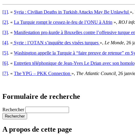
[1]
. «
Syria : Civilian Deaths in Turkish Attacks May Be Unlawful
»,
[2]
. «
La Turquie rompt le cessez-le-feu de l’ONU à Afrin
»,
ROJ inf
[3]
. «
Manifestation pro-kurde à Bruxelles contre l’offensive turque e
[4]
. «
Syrie : l’OTAN s’inquiète des visées turques
»,
Le Monde
, 26 j
[5]
. «
Washington appelle la Turquie à “faire preuve de retenue” en Sy
[6]
. «
Entretien téléphonique de Jean-Yves Le Drian avec son homolo
[7]
. «
The YPG – PKK Connection
»,
The Atlantic Council,
26 janvi
Formulaire de recherche
Rechercher
A propos de cette page