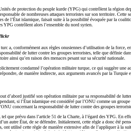
es Unités de protection du peuple kurde (YPG) qui contrôlent la région d
sponsable de nombreuses attaques terroristes sur son territoire. Cette s
 de l’État islamique, faisait suite à la possibilité évoquée par la coaliti
les YPG contrôlent alors l’ensemble du nord syrien.
lickr
turc a, conformément aux règles onusiennes d’utilisation de la force, env
onsabilité de lutter contre les groupes terroristes, telle que définie dan
toire ainsi qu’en raison des menaces pesant sur sa sécurité nationale.
plicitement condamné l’opération militaire turque, ce qui suggère une a
répondre, de manière indirecte, aux arguments avancés par la Turquie et
ut d’abord justifié son opération militaire par sa responsabilité de lutter
endant, si l’État islamique est considéré par l’ONU comme un groupe te
ONU concernant la responsabilité de lutter contre des groupes terroriste
tel que prévu dans l’article 51 de la Charte, à l’égard des YPG. En effet
un autre État, de se défendre. Initialement, cette règle a donc été pensé
, ont utilisé cette règle de manière extensive afin de l’appliquer à la 