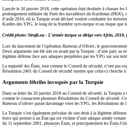
Lancée le 20 janvier 2018, cette opération était destinée à chasser l
prolongement militaire du Parti des travailleurs du Kurdistan (PKK), re
d’août 2016, où la Turquie avait déclaré vouloir combattre les terroristes
Kurdes des YPG, le long de la frontière syro-turque et au risque que 
Crédit photo: Strajk.eu - L'armée turque se dirige vers Afrin, 2018. f
Lors du lancement de l’opération
Rameau d’Olivier
, le gouvernement 
Deux arguments ont été mis en avant par la Turquie : d’une part, sa resp
légitime défense face aux attaques perpétrées par les YPG sur son terri
La majorité des États, tout comme le Conseil de sécurité, n’ont pas ex
Résolution 2401 du Conseil de sécurité montre que celui-ci cherche à 
Arguments fébriles invoqués par la Turquie
Dans sa lettre du 20 janvier 2018 au Conseil de sécurité, la Turquie a to
comme le consacrent plusieurs Résolutions du Conseil de sécurité. Cep
Rameau d’olivier
parait davantage viser les YPG, les Résolutions de l’
La Turquie s’est également prévalue de son droit à la légitime défense, 
force qui permet à un État qui est victime d’une attaque armée venant d’
du 11 septembre 2001, plusieurs États, et principalement les États-Unis