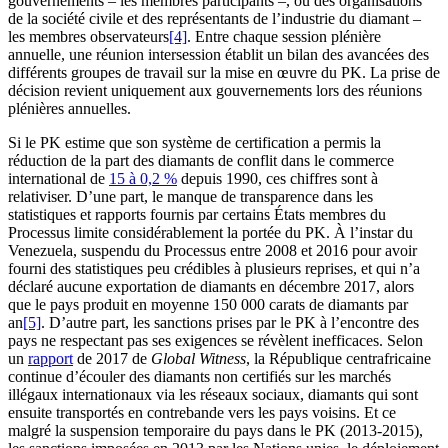
gouvernements – les membres participants –, ou des organisations
de la société civile et des représentants de l’industrie du diamant –
les membres observateurs
[4]
. Entre chaque session plénière
annuelle, une réunion intersession établit un bilan des avancées des
différents groupes de travail sur la mise en œuvre du PK. La prise de
décision revient uniquement aux gouvernements lors des réunions
plénières annuelles.
Si le PK estime que son système de certification a permis la
réduction de la part des diamants de conflit dans le commerce
international de
15 à 0,2 %
depuis 1990, ces chiffres sont à
relativiser. D’une part, le manque de transparence dans les
statistiques et rapports fournis par certains États membres du
Processus limite considérablement la portée du PK. À l’instar du
Venezuela, suspendu du Processus entre 2008 et 2016 pour avoir
fourni des statistiques peu crédibles à plusieurs reprises, et qui n’a
déclaré aucune exportation de diamants en décembre 2017, alors
que le pays produit en moyenne 150 000 carats de diamants par
an
[5]
. D’autre part, les sanctions prises par le PK à l’encontre des
pays ne respectant pas ses exigences se révèlent inefficaces. Selon
un
rapport
de 2017 de
Global Witness
, la République centrafricaine
continue d’écouler des diamants non certifiés sur les marchés
illégaux internationaux via les réseaux sociaux, diamants qui sont
ensuite transportés en contrebande vers les pays voisins. Et ce
malgré la suspension temporaire du pays dans le PK (2013-2015),