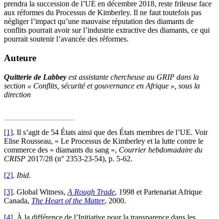
prendra la succession de l’UE en décembre 2018, reste frileuse face
aux réformes du Processus de Kimberley. Il ne faut toutefois pas
négliger l’impact qu’une mauvaise réputation des diamants de
conflits pourrait avoir sur l’industrie extractive des diamants, ce qui
pourrait soutenir l’avancée des réformes.
Auteure
Quitterie de Labbey
est assistante chercheuse au GRIP dans la
section « Conflits, sécurité et gouvernance en Afrique », sous la
direction
[1]
. Il s’agit de 54 États ainsi que des États membres de l’UE. Voir
Elise Rousseau, « Le Processus de Kimberley et la lutte contre le
commerce des « diamants du sang »,
Courrier hebdomadaire du
CRISP
2017/28 (n° 2353-23-54), p. 5-62.
[2]
.
Ibid
.
[3]
. Global Witness,
A Rough Trade
, 1998 et Partenariat Afrique
Canada,
The Heart of the Matter
, 2000.
[4]
. À la différence de l’Initiative pour la transparence dans les