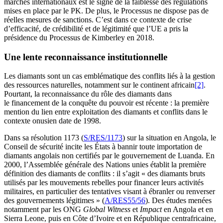
marchés internationaux est le signe de la faiblesse des régulations
mises en place par le PK. De plus, le Processus ne dispose pas de
réelles mesures de sanctions. C’est dans ce contexte de crise
d’efficacité, de crédibilité et de légitimité que l’UE a pris la
présidence du Processus de Kimberley en 2018.
Une lente reconnaissance institutionnelle
Les diamants sont un cas emblématique des conflits liés à la gestion
des ressources naturelles, notamment sur le continent africain
[2]
.
Pourtant, la reconnaissance du rôle des diamants dans
le financement de la conquête du pouvoir est récente : la première
mention du lien entre exploitation des diamants et conflits dans le
contexte onusien date de 1998.
Dans sa résolution 1173 (
S/RES/1173
) sur la situation en Angola, le
Conseil de sécurité incite les États à bannir toute importation de
diamants angolais non certifiés par le gouvernement de Luanda. En
2000, l’Assemblée générale des Nations unies établit la première
définition des diamants de conflits : il s’agit « des diamants bruts
utilisés par les mouvements rebelles pour financer leurs activités
militaires, en particulier des tentatives visant à ébranler ou renverser
des gouvernements légitimes » (
A/RES55/56
). Des études menées
notamment par les ONG
Global Witness
et
Impact
en Angola et en
Sierra Leone, puis en Côte d’Ivoire et en République centrafricaine,