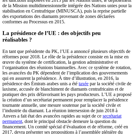
les sanctions imposées en 2013 par les Nations unies, le déploiement
de la Mission multidimensionnelle intégrée des Nations unies pour la
stabilisation en Centrafrique (MINUSCA), puis la reprise partielle
des exportations des diamants provenant de zones déclarées
conformes au Processus en 2015.
La présidence de l’UE : des objectifs peu
réalisables ?
En tant que présidente du PK, l’UE a annoncé plusieurs objectifs de
réformes pour 2018. Le rôle de la présidence consiste en la mise en
œuvre du système de certification, la gestion administrative et
l’organisation des réunions biannuelles. Avec ce système de rotation,
les avancées du PK dépendent de l’implication des gouvernements
qui en assurent la présidence. À titre d’illustration, en 2016, la
présidence des Émirats arabes unis a été
taxée
par la société civile de
laxisme, accusée de blanchiment de diamants centrafricains et de
pratiquer des prix défavorisant les pays producteurs. L’UE a proposé
la création d’un secrétariat permanent pour remplacer la présidence
tournante annuelle, une mesure soutenue par la société civile et
l’industrie du diamant. La réunion intersession de juin 2018 à
Anvers a fait état des avancées rapides au sujet de ce
secrétariat
permanent
, dont le principal obstacle demeure la question du
financement. Un comité spécial d’évaluation et de réforme, créé en
2017, devra présenter ses propositions à l’assemblée plénière du