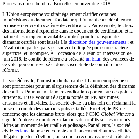
Processus qui se tiendra à Bruxelles en novembre 2018.
L’Union européenne voudrait également clarifier certaines
imprécisions du document fondateur qui freinent considérablement
la mise en œuvre du système de certification. Par exemple, le choix
des informations à reprendre dans le document de certification et la
nature du « récipient inviolable » utilisé pour le transport des
diamants certifiés sont laissés à la
discrétion des gouvernements
; et
l’évaluation par les pairs est souvent critiquée pour son caractère
superficiel et incomplet. À l’occasion de la réunion intersession de
juin 2018, le comité de réforme a présenté
un bilan
des avancées de
ce volet peu controversé et donc susceptible de connaître une
réforme.
La société civile, l’industrie du diamant et l’Union européenne se
sont prononcées pour un élargissement de la définition des diamants
de conflits. Pour autant, leurs revendications portent sur des points
différents. L’UE voudrait élargir la portée du PK aux mines
artisanales et alluviales. La société civile va plus loin en réclamant la
prise en compte des diamants polis et taillés. En effet, le PK ne
concerne que les diamants bruts, alors que l’ONG
Global Witness
a
signalé l’entrée de nombreux diamants de conflits sur les marchés
licites au moment de leur taille et polissage. Par ailleurs, la société
civile
réclame
la prise en compte du financement d’autres activités
illégales que les rébellions, ainsi que la reconnaissance du rôle des