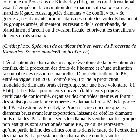
tournante du Processus de Kimberley (PK), un accord international
visant à empêcher la circulation des « diamants du sang » sur les
marchés légaux. Aussi appelés diamants « de conflit » ou « de
guerre », ces diamants produits dans des contextes violents financent
les groupes armés, alimentent les réseaux de la contrebande, de
blanchiment d’argent ou d’évasion fiscale, et privent les travailleurs
de leurs droits sociaux.
(Crédit photo: Spécimen de certificat émis en vertu du Processus de
Kimberley. Source: monde68.brebeuf.qc.ca)
L’éradication des diamants du sang relève donc de la prévention des
conflits, de la protection des droits de l’homme et d’une utilisation
raisonnable des ressources naturelles. Dans cette optique, le PK,
entré en vigueur en 2003, contrôle 99,8 % de la production
mondiale de diamants bruts et regroupe, sur une base volontaire, 81
États
[1]
. Les États producteurs doivent établir leurs propres
certificats de conformité, organiser des contrôles internes et fournir
des statistiques sur leur commerce de diamants bruts. Mais la portée
du PK est restreinte. En effet, le Processus ne concerne que les
diamants bruts avant leur exportation, laissant de côté les diamants
polis et taillés. Par ailleurs, seuls les diamants vendus par les groupes
non-étatiques sont sanctionnés par le PK, ce qui ne représente
qu’une partie infime des crimes commis dans le cadre de l’extraction
des diamants. La persistance des diamants de conflits sur les