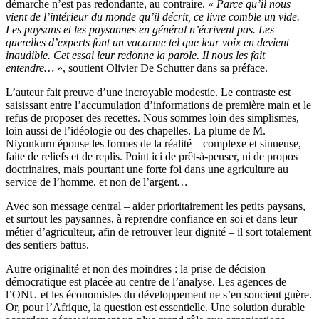
démarche n’est pas redondante, au contraire. «
Parce qu’il nous
vient de l’intérieur du monde qu’il décrit, ce livre comble un vide.
Les paysans et les paysannes en général n’écrivent pas. Les
querelles d’experts font un vacarme tel que leur voix en devient
inaudible. Cet essai leur redonne la parole. Il nous les fait
entendre…
», soutient Olivier De Schutter dans sa préface.
L’auteur fait preuve d’une incroyable modestie. Le contraste est
saisissant entre l’accumulation d’informations de première main et le
refus de proposer des recettes. Nous sommes loin des simplismes,
loin aussi de l’idéologie ou des chapelles. La plume de M.
Niyonkuru épouse les formes de la réalité – complexe et sinueuse,
faite de reliefs et de replis. Point ici de prêt-à-penser, ni de propos
doctrinaires, mais pourtant une forte foi dans une agriculture au
service de l’homme, et non de l’argent
…
Avec son message central – aider prioritairement les petits paysans,
et surtout les paysannes, à reprendre confiance en soi et dans leur
métier d’agriculteur, afin de retrouver leur dignité – il sort totalement
des sentiers battus.
Autre originalité et non des moindres : la prise de décision
démocratique est placée au centre de l’analyse. Les agences de
l’ONU et les économistes du développement ne s’en soucient guère.
Or, pour l’Afrique, la question est essentielle. Une solution durable