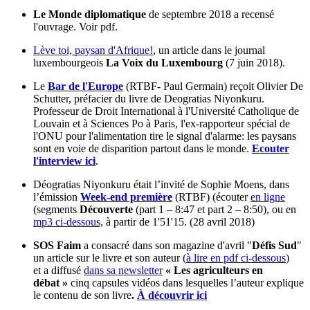
Le Monde diplomatique
de septembre 2018 a recensé
l'ouvrage. Voir pdf.
Lève toi, paysan d'Afrique!
, un article dans le journal
luxembourgeois
La Voix du Luxembourg
(7 juin 2018).
Le
Bar de l'Europe
(RTBF- Paul Germain) reçoit Olivier De
Schutter, préfacier du livre de Deogratias Niyonkuru.
Professeur de Droit International à l'Université Catholique de
Louvain et à Sciences Po à Paris, l'ex-rapporteur spécial de
l'ONU pour l'alimentation tire le signal d'alarme: les paysans
sont en voie de disparition partout dans le monde.
Ecouter
l'interview ici
.
Déogratias Niyonkuru était l’invité de Sophie Moens, dans
l’émission
Week-end première
(RTBF) (écouter
en ligne
(segments
Découverte
(part 1 – 8:47 et part 2 – 8:50), ou en
mp3 ci-dessous,
à partir de 1'51'15. (28 avril 2018)
SOS Faim
a consacré dans son magazine d'avril "
Défis Sud
"
un article sur le livre et son auteur (
à lire en pdf ci-dessous
)
et a diffusé
dans sa newsletter
« Les agriculteurs en
débat »
cinq capsules vidéos dans lesquelles l’auteur explique
le contenu de son livre
.
À découvrir ici