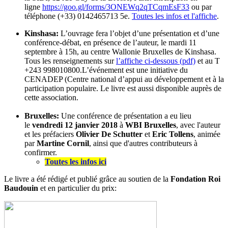
ligne
https://goo.gl/forms/3ONEWq2qTCqmEsF33
ou par
téléphone (+33) 0142465713 5e.
Toutes les infos et l'affiche
.
Kinshasa:
L’ouvrage fera l’objet d’une présentation et d’une
conférence-débat, en présence de l’auteur, le mardi 11
septembre à 15h, au centre Wallonie Bruxelles de Kinshasa.
Tous les renseignements sur
l’affiche ci-dessous (pdf)
et au T
+243 998010800.L’événement est une initiative du
CENADEP (Centre national d’appui au développement et à la
participation populaire. Le livre est aussi disponible auprès de
cette association.
Bruxelles:
Une conférence de présentation a eu lieu
le
vendredi 12 janvier 2018
à
WBI Bruxelles
, avec l'auteur
et les préfaciers
Olivier De Schutter
et
Eric Tollens
, animée
par
Martine Cornil
, ainsi que d'autres contributeurs à
confirmer.
Toutes les infos ici
Le livre a été rédigé et publié grâce au soutien de la
Fondation Roi
Baudouin
et en particulier du prix: