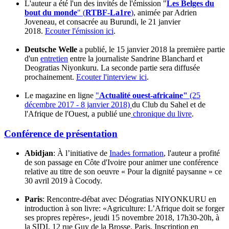
L'auteur a été l'un des invités de l'émission "
Les Belges du
bout du monde
" (
RTBF-La1re
)
, animée par Adrien
Joveneau, et consacrée au Burundi, le 21 janvier
2018.
Ecouter l'émission ici
.
Deutsche Welle
a publié, le 15 janvier 2018 la première partie
d'un
entretien
entre la journaliste Sandrine Blanchard et
Deogratias Niyonkuru. La seconde partie sera diffusée
prochainement.
Ecouter l'interview ici
.
Le magazine en ligne
"
Actualité ouest-africaine"
(25
décembre 2017 - 8 janvier 2018)
du Club du Sahel et de
l'Afrique de l'Ouest, a publié une
chronique du livre
.
Conférence de présentation
Abidjan
: À l’initiative de
Inades formation
, l'auteur a profité
de son passage en Côte d'Ivoire pour animer une conférence
relative au titre de son oeuvre « Pour la dignité paysanne » ce
30 avril 2019 à Cocody.
Paris
: Rencontre-débat avec Déogratias NIYONKURU en
introduction à son livre: «Agriculture: L’Afrique doit se forger
ses propres repères», jeudi 15 novembre 2018, 17h30-20h, à
la SIDI, 12 rue Guy de la Brosse, Paris. Inscription en