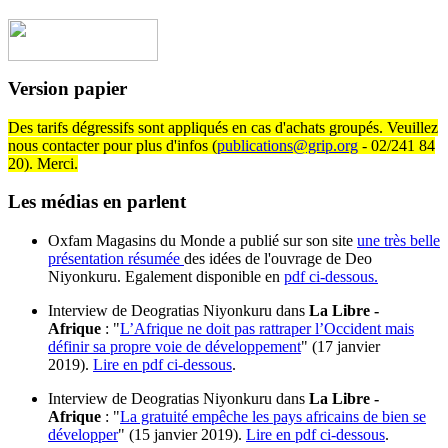
Version papier
Des tarifs dégressifs sont appliqués en cas d'achats groupés. Veuillez
nous contacter pour plus d'infos (
publications@grip.org
- 02/241 84
20). Merci.
Les médias en parlent
Oxfam Magasins du Monde a publié sur son site
une très belle
présentation résumée
des idées de l'ouvrage de Deo
Niyonkuru. Egalement disponible en
pdf ci-dessous.
Interview de Deogratias Niyonkuru dans
La Libre -
Afrique
: "
L’Afrique ne doit pas rattraper l’Occident mais
définir sa propre voie de développement
" (17 janvier
2019).
Lire en pdf ci-dessous
.
Interview de Deogratias Niyonkuru dans
La Libre -
Afrique
: "
La gratuité empêche les pays africains de bien se
développer
" (15 janvier 2019).
Lire en pdf ci-dessous
.