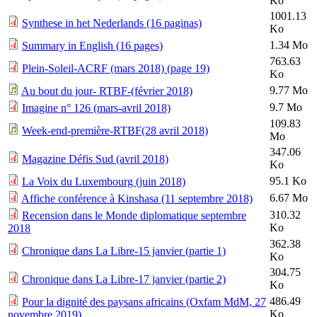
Ko
1001.13
Synthese in het Nederlands (16 paginas)
Ko
1.34 Mo
Summary in English (16 pages)
763.63
Plein-Soleil-ACRF (mars 2018) (page 19)
Ko
9.77 Mo
Au bout du jour- RTBF-(février 2018)
9.7 Mo
Imagine n° 126 (mars-avril 2018)
109.83
Week-end-première-RTBF(28 avril 2018)
Mo
347.06
Magazine Défis Sud (avril 2018)
Ko
95.1 Ko
La Voix du Luxembourg (juin 2018)
6.67 Mo
Affiche conférence à Kinshasa (11 septembre 2018)
310.32
Recension dans le Monde diplomatique septembre
Ko
2018
362.38
Chronique dans La Libre-15 janvier (partie 1)
Ko
304.75
Chronique dans La Libre-17 janvier (partie 2)
Ko
486.49
Pour la dignité des paysans africains (Oxfam MdM, 27
Ko
novembre 2019)