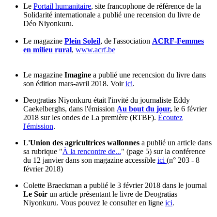
Le
Portail humanitaire
, site francophone de référence de la
Solidarité internationale a publié une recension du livre de
Déo Niyonkuru.
Le magazine
Plein Soleil
, de l'association
ACRF-Femmes
en milieu rural
,
www.acrf.be
Le magazine
Imagine
a publié une recencsion du livre dans
son édition mars-avril 2018. Voir
ici
.
Deogratias Niyonkuru était l'invité du journaliste Eddy
Caekelberghs, dans l'émission
Au bout du jour
,
le 6 février
2018 sur les ondes de La première (RTBF).​
Écoutez
l'émission
.
L
'Union des agricultrices wallonnes
a publié un article dans
sa rubrique "
À la rencontre de...
" (page 5) sur la conférence
du 12 janvier dans son magazine accessible
ici
(n° 203 - 8
février 2018)
Colette Braeckman a publié le 3 février 2018 dans le journal
Le Soir
un article présentant le livre de Deogratias
Niyonkuru. Vous pouvez le consulter en ligne
ici
.