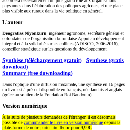
accordera nécessairement un plus grand rôle aux organisations
paysannes dans l’élaboration des politiques agricoles, et une place
plus visible aux ruraux dans la vie politique en général.
L'auteur
Deogratias Niyonkuru
, ingénieur agronome, secrétaire général et
cofondateur de l’organisation burundaise Appui au développement
intégral et à la solidarité sur les collines (ADISCO, 2006-2016),
conseiller stratégique sur les questions du développement.
Synthèse (téléchargement gratuit)
-
Synthese (gratis
download)
Summary (free downloading)
Dans l'optique d'une diffusion maximale, une synthèse en 16 pages
du livre est à présent disponible en français, néerlandais et anglais
(grâce au soutien de la Fondation Roi Baudouin).
Version numérique
À la suite de plusieurs demandes de l'étranger, il est désormais
possible de
commmander le livre en version numérique
depuis la
plate-forme de notre partenaire I6doc pour 9,99€.