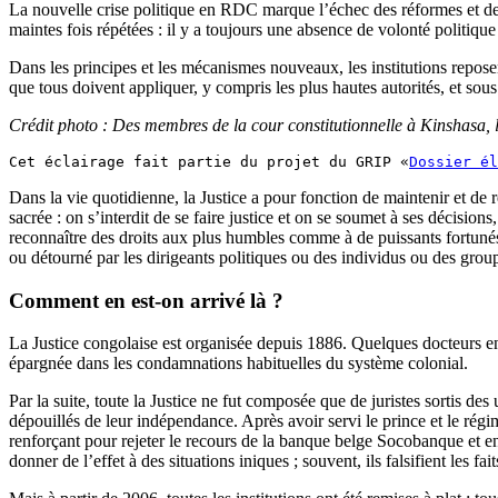
La nouvelle crise politique en RDC marque l’échec des réformes et des
maintes fois répétées : il y a toujours une absence de volonté politique 
Dans les principes et les mécanismes nouveaux, les institutions reposen
que tous doivent appliquer, y compris les plus hautes autorités, et sous
Crédit photo : Des membres de la cour constitutionnelle à Kinshasa,
Cet éclairage fait partie du projet du GRIP «
Dossier él
Dans la vie quotidienne, la Justice a pour fonction de maintenir et de re
sacrée : on s’interdit de se faire justice et on se soumet à ses décisi
reconnaître des droits aux plus humbles comme à de puissants fortunés, 
ou détourné par les dirigeants politiques ou des individus ou des grou
Comment en est-on arrivé là ?
La Justice congolaise est organisée depuis 1886. Quelques docteurs en d
épargnée dans les condamnations habituelles du système colonial.
Par la suite, toute la Justice ne fut composée que de juristes sortis de
dépouillés de leur indépendance. Après avoir servi le prince et le régim
renforçant pour rejeter le recours de la banque belge Socobanque et en
donner de l’effet à des situations iniques ; souvent, ils falsifient les 