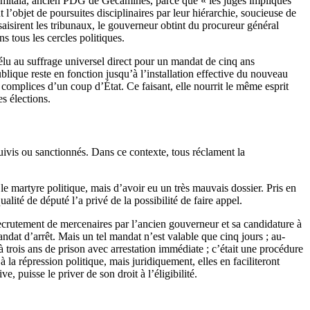
amitala, ancien PDG de Gécamines, parce que « les juges impliqués
 l’objet de poursuites disciplinaires par leur hiérarchie, soucieuse de
 saisirent les tribunaux, le gouverneur obtint du procureur général
ns tous les cercles politiques.
t élu au suffrage universel direct pour un mandat de cinq ans
ublique reste en fonction jusqu’à l’installation effective du nouveau
 complices d’un coup d’État. Ce faisant, elle nourrit le même esprit
es élections.
suivis ou sanctionnés. Dans ce contexte, tous réclament la
 martyre politique, mais d’avoir eu un très mauvais dossier. Pris en
lité de député l’a privé de la possibilité de faire appel.
ecrutement de mercenaires par l’ancien gouverneur et sa candidature à
ndat d’arrêt. Mais un tel mandat n’est valable que cinq jours ; au-
trois ans de prison avec arrestation immédiate ; c’était une procédure
la répression politique, mais juridiquement, elles en faciliteront
 puisse le priver de son droit à l’éligibilité.