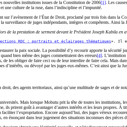
 nouvelles institutions issues de la Constitution de 2006
[1]
. Les causes
et une culture de la ruse, dans l’indiscipline et l’impunité.
t sur l’avènement de l’État de Droit, proclamé par trois fois dans la Co
 la surveillance de juges indépendants, intègres et compétents. Ainsi la J
 lors de la prestation de serment devant le Président Joseph Kabila e
ections RDC : portraits et éclairages thématiques
». Il e
staurer la paix sociale. La possibilité d’y recourir apporte la sécurité ju
ons, quand bien même des juges commettraient des erreurs
[4]
. L’institution
de les obliger de faire ceci ou de leur interdire de faire cela. Mais dan
pes d’intérêts, ou dévoyé par les juges eux-mêmes. C’est ainsi que la Ju
roit, des agents territoriaux, ainsi qu’une multitude de sages et de notab
s universités. Mais lorsque Mobutu prit la tête de toutes les institutions
e, ils prirent goût à avantager d’autres intérêts et les leurs propres. À 
 faciliter l’expropriation. Encore aujourd’hui, des juges véreux recouren
faits, en énonçant dans leur jugement des situations inconnues des pièces 