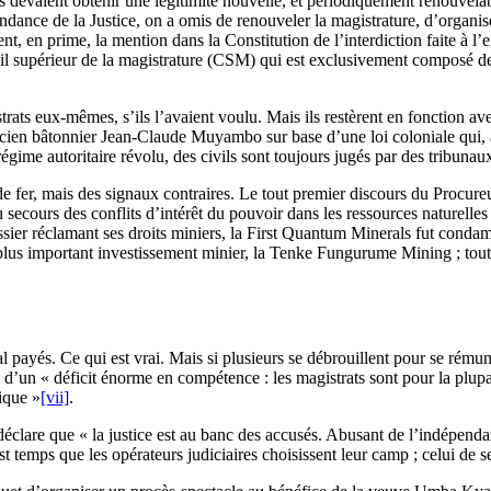
ous devaient obtenir une légitimité nouvelle, et périodiquement renouvelab
ndance de la Justice, on a omis de renouveler la magistrature, d’organise
nt, en prime, la mention dans la Constitution de l’interdiction faite à l’
seil supérieur de la magistrature (CSM) qui est exclusivement composé de 
istrats eux-mêmes, s’ils l’avaient voulu. Mais ils restèrent en fonction av
ncien bâtonnier Jean-Claude Muyambo sur base d’une loi coloniale qui, à 
e autoritaire révolu, des civils sont toujours jugés par des tribunaux mi
 de fer, mais des signaux contraires. Le tout premier discours du Procur
u secours des conflits d’intérêt du pouvoir dans les ressources naturelle
ssier réclamant ses droits miniers, la First Quantum Minerals fut cond
 plus important investissement minier, la Tenke Fungurume Mining ; tout
l payés. Ce qui est vrai. Mais si plusieurs se débrouillent pour se rému
e d’un « déficit énorme en compétence : les magistrats sont pour la plu
nique »
[vii]
.
clare que « la justice est au banc des accusés. Abusant de l’indépendance
t temps que les opérateurs judiciaires choisissent leur camp ; celui de