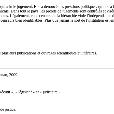
ui a lu le jugement. Elle a dénoncé des pressions politiques, qu’elle a
archie. Dans tout le pays, les projets de jugements sont contrôlés et visé
ements. Légalement, cette censure de la hiérarchie viole l’indépendance 
nseurs bien identifiables. Plus que jamais le sort de l’institution est ent
lusieurs publications et ouvrages scientifiques et littéraires.
ttan, 2009.
cutif », « législatif » et « judiciaire ».
de justice.