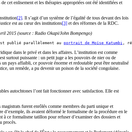
 de cet enlisement et les thérapies appropriées ont été identifiées et
nstitution
[2]
. Il s’agit d’un système de l’égalité de tous devant des lois
ustice est au cœur des institutions
[3]
et des réformes de la RDC.
n avril 2015 (source : Radio Okapi/John Bompengo)
st publié parallèlement au 
portrait de Moïse Katumbi
, ré
ridique dans le privé et dans les affaires. L’institution est comme
 est surtout puissante : un petit juge a les pouvoirs de nier ou de
s un pays affaibli, ce pouvoir énorme et redoutable peut être neutralisé
stice, un remède, a pu devenir un poison de la société congolaise.
les autochtones l’ont fait fonctionner avec satisfaction. Elle est
, les magistrats furent enrôlés comme membres du parti unique et
titre d’exemple, ils avaient déformé le formalisme de la procédure en le
t à ce formalisme tatillon pour refuser d’examiner des dossiers et
du procès.