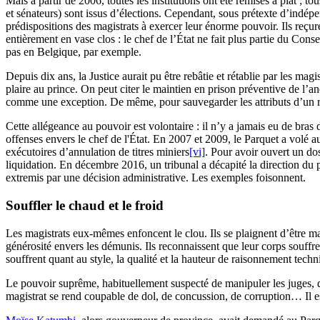
Mais à partir de 2006, toutes les institutions ont été remises à plat ; t
et sénateurs) sont issus d’élections. Cependant, sous prétexte d’indépe
prédispositions des magistrats à exercer leur énorme pouvoir. Ils reçure
entièrement en vase clos : le chef de l’État ne fait plus partie du Con
pas en Belgique, par exemple.
Depuis dix ans, la Justice aurait pu être rebâtie et rétablie par les mag
plaire au prince. On peut citer le maintien en prison préventive de l’a
comme une exception. De même, pour sauvegarder les attributs d’un régim
Cette allégeance au pouvoir est volontaire : il n’y a jamais eu de bras
offenses envers le chef de l'État. En 2007 et 2009, le Parquet a volé a
exécutoires d’annulation de titres miniers
[vi]
. Pour avoir ouvert un do
liquidation. En décembre 2016, un tribunal a décapité la direction du
extremis par une décision administrative. Les exemples foisonnent.
Souffler le chaud et le froid
Les magistrats eux-mêmes enfoncent le clou. Ils se plaignent d’être ma
générosité envers les démunis. Ils reconnaissent que leur corps souffr
souffrent quant au style, la qualité et la hauteur de raisonnement tech
Le pouvoir suprême, habituellement suspecté de manipuler les juges, dé
magistrat se rend coupable de dol, de concussion, de corruption… Il es