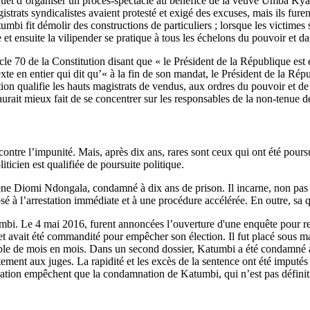
quet d’organiser un procès-spectacle au bénéfice de la veuve Umba Ky
trats syndicalistes avaient protesté et exigé des excuses, mais ils furent
tumbi fit démolir des constructions de particuliers ; lorsque les victimes
e et ensuite la vilipender se pratique à tous les échelons du pouvoir et da
ticle 70 de la Constitution disant que « le Président de la République es
xte en entier qui dit qu’« à la fin de son mandat, le Président de la Rép
ion qualifie les hauts magistrats de vendus, aux ordres du pouvoir et de
 aurait mieux fait de se concentrer sur les responsables de la non-tenue d
 contre l’impunité. Mais, après dix ans, rares sont ceux qui ont été pour
iticien est qualifiée de poursuite politique.
ène Diomi Ndongala, condamné à dix ans de prison. Il incarne, non pas le
é à l’arrestation immédiate et à une procédure accélérée. En outre, sa qua
umbi. Le 4 mai 2016, furent annoncées l’ouverture d'une enquête pour r
et avait été commandité pour empêcher son élection. Il fut placé sous ma
able de mois en mois. Dans un second dossier, Katumbi a été condamné à 
nt aux juges. La rapidité et les excès de la sentence ont été imputés à 
ation empêchent que la condamnation de Katumbi, qui n’est pas définitive,