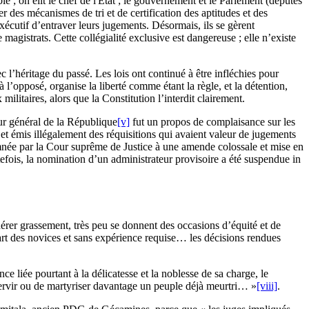
le ; on élit le chef de l'État ; le gouvernement et le Parlement (députés
r des mécanismes de tri et de certification des aptitudes et des
exécutif d’entraver leurs jugements. Désormais, ils se gèrent
magistrats. Cette collégialité exclusive est dangereuse ; elle n’existe
ec l’héritage du passé. Les lois ont continué à être infléchies pour
l’opposé, organise la liberté comme étant la règle, et la détention,
litaires, alors que la Constitution l’interdit clairement.
eur général de la République
[v]
fut un propos de complaisance sur les
s et émis illégalement des réquisitions qui avaient valeur de jugements
amnée par la Cour suprême de Justice à une amende colossale et mise en
efois, la nomination d’un administrateur provisoire a été suspendue in
nérer grassement, très peu se donnent des occasions d’équité et de
part des novices et sans expérience requise… les décisions rendues
 liée pourtant à la délicatesse et la noblesse de sa charge, le
 servir ou de martyriser davantage un peuple déjà meurtri… »
[viii]
.