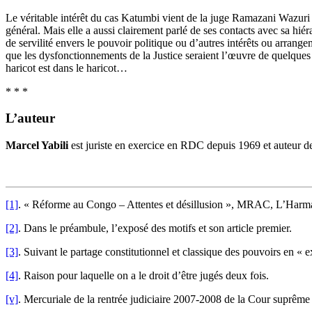
Le véritable intérêt du cas Katumbi vient de la juge Ramazani Wazuri q
général. Mais elle a aussi clairement parlé de ses contacts avec sa hiér
de servilité envers le pouvoir politique ou d’autres intérêts ou arrang
que les dysfonctionnements de la Justice seraient l’œuvre de quelques ce
haricot est dans le haricot…
* * *
L’auteur
Marcel Yabili
est juriste en exercice en RDC depuis 1969 et auteur de p
[1]
. « Réforme au Congo – Attentes et désillusion », MRAC, L’Harma
[2]
. Dans le préambule, l’exposé des motifs et son article premier.
[3]
. Suivant le partage constitutionnel et classique des pouvoirs en « exé
[4]
. Raison pour laquelle on a le droit d’être jugés deux fois.
[v]
. Mercuriale de la rentrée judiciaire 2007-2008 de la Cour suprême 