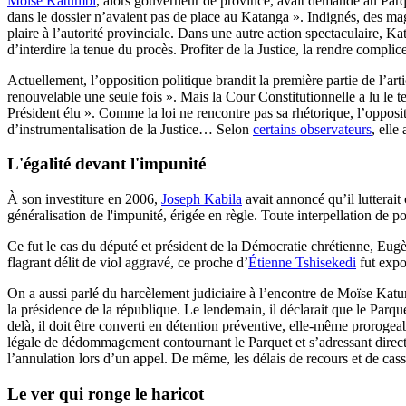
Moïse Katumbi
, alors gouverneur de province, avait demandé au Par
dans le dossier n’avaient pas de place au Katanga ». Indignés, des magis
plaire à l’autorité provinciale. Dans une autre action spectaculaire, Ka
d’interdire la tenue du procès. Profiter de la Justice, la rendre complic
Actuellement, l’opposition politique brandit la première partie de l’ar
renouvelable une seule fois ». Mais la Cour Constitutionnelle a lu le te
Président élu ». Comme la loi ne rencontre pas sa rhétorique, l’opposit
d’instrumentalisation de la Justice… Selon
certains observateurs
, elle
L'égalité devant l'impunité
À son investiture en 2006,
Joseph Kabila
avait annoncé qu’il lutterait
généralisation de l'impunité, érigée en règle. Toute interpellation de pol
Ce fut le cas du député et président de la Démocratie chrétienne, Eug
flagrant délit de viol aggravé, ce proche d’
Étienne Tshisekedi
fut expos
On a aussi parlé du harcèlement judiciaire à l’encontre de Moïse Kat
la présidence de la république. Le lendemain, il déclarait que le Parqu
delà, il doit être converti en détention préventive, elle-même proroge
légale de dédommagement contournant le Parquet et s’adressant directeme
l’annulation lors d’un appel. De même, les délais de recours et de cass
Le ver qui ronge le haricot