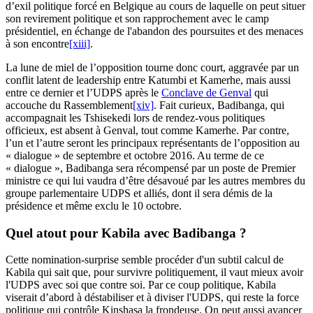
d’exil politique forcé en Belgique au cours de laquelle on peut situer
son revirement politique et son rapprochement avec le camp
présidentiel, en échange de l'abandon des poursuites et des menaces
à son encontre
[xiii]
.
La lune de miel de l’opposition tourne donc court, aggravée par un
conflit latent de leadership entre Katumbi et Kamerhe, mais aussi
entre ce dernier et l’UDPS après le
Conclave de Genval
qui
accouche du Rassemblement
[xiv]
. Fait curieux, Badibanga, qui
accompagnait les Tshisekedi lors de rendez-vous politiques
officieux, est absent à Genval, tout comme Kamerhe. Par contre,
l’un et l’autre seront les principaux représentants de l’opposition au
« dialogue » de septembre et octobre 2016. Au terme de ce
« dialogue », Badibanga sera récompensé par un poste de Premier
ministre ce qui lui vaudra d’être désavoué par les autres membres du
groupe parlementaire UDPS et alliés, dont il sera démis de la
présidence et même exclu le 10 octobre.
Quel atout pour Kabila avec Badibanga ?
Cette nomination-surprise semble procéder d'un subtil calcul de
Kabila qui sait que, pour survivre politiquement, il vaut mieux avoir
l'UDPS avec soi que contre soi. Par ce coup politique, Kabila
viserait d’abord à déstabiliser et à diviser l'UDPS, qui reste la force
politique qui contrôle Kinshasa la frondeuse. On peut aussi avancer