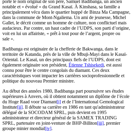
porte le nom original de son père, Samuel Badibanga, un ancien
notable et « évolué » du Grand Kasaï. À Kinshasa, sa famille a
principalement vécu dans le quartier huppé de Binza Ma Campagne,
dans la commune de Mont-Ngaliema. Un ami de jeunesse, Michel
Gallet, le décrit comme un homme de culture, non conflictuel mais
audacieux. Par contre, un haut cadre de l’UDPS, son parti d’origine,
voit en lui un affairiste, « prêt à tout pour de l’argent, propre ou
sale ».
Badibanga est originaire de la chefferie de Bakwanga, dans le
territoire de Katanda, près de la ville de Mbuji-Mayi dans le Kasaï-
Oriental. Le Kasaï, un des principaux fiefs de l’UDPS, dont est
également originaire son président,
Étienne Tshisekedi
, est aussi
connu pour être le centre congolais du diamant. Ces deux
caractéristiques vont impacter les carrières socioprofessionnelle et
politique du nouveau Premier ministre.
Au début des années 1980, Badibanga part poursuivre ses études
supérieures à Anvers, où il obtient notamment un diplôme de l’école
du Hoge Raad voor Diamant
[i]
et de l’International Gemological
Institute
[ii]
. Il débute sa carrière en 1986 en tant qu'administrateur
délégué de la SOCODAM SPRL, puis devient en 1995
administrateur et directeur général de la SAMEX TRADING
SPRL, partenaire en joint-venture de BHP-Billiton
[iii]
, premier
groupe minier mondial
[iv]
.