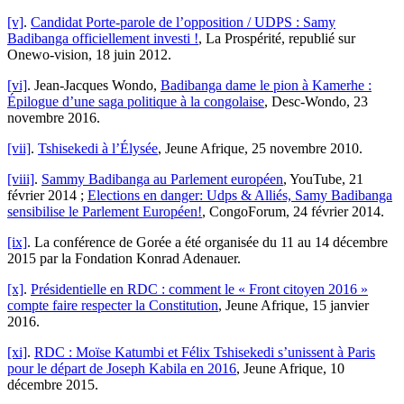
[v]
.
Candidat Porte-parole de l’opposition / UDPS : Samy
Badibanga officiellement investi !
, La Prospérité, republié sur
Onewo-vision, 18 juin 2012.
[vi]
. Jean-Jacques Wondo,
Badibanga dame le pion à Kamerhe :
Épilogue d’une saga politique à la congolaise
, Desc-Wondo, 23
novembre 2016.
[vii]
.
Tshisekedi à l’Élysée
, Jeune Afrique, 25 novembre 2010.
[viii]
.
Sammy Badibanga au Parlement européen
, YouTube, 21
février 2014 ;
Elections en danger: Udps & Alliés, Samy Badibanga
sensibilise le Parlement Européen!
, CongoForum, 24 février 2014.
[ix]
. La conférence de Gorée a été organisée du 11 au 14 décembre
2015 par la Fondation Konrad Adenauer.
[x]
.
Présidentielle en RDC : comment le « Front citoyen 2016 »
compte faire respecter la Constitution
, Jeune Afrique, 15 janvier
2016.
[xi]
.
RDC : Moïse Katumbi et Félix Tshisekedi s’unissent à Paris
pour le départ de Joseph Kabila en 2016
, Jeune Afrique, 10
décembre 2015.