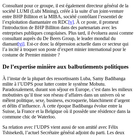
Consultant pour ce groupe, il est également directeur général de la
société LUMI (Lubi Mining), créée à la suite d’un joint-venture
entre BHP Billiton et la MIBA, société contrôlant l’essentiel de
l’exploitation diamantaire en RDC
[v]
. À ce poste, il promeut
l'introduction de BHP Billiton dans des partenariats avec les
entreprises publiques congolaises. Plus tard, il évoluera aussi comme
consultant auprès du De Beers Group, le leader mondial du
diamant
[vi]
. Est-ce donc la dépression actuelle dans ce secteur qui
l’a incité à troquer son poste d’expert minier international pour le
costume de Premier ministre ?
De l’expertise minière aux balbutiements politiques
À l’instar de la plupart des ressortissants Luba, Samy Badibanga
milite à l’UDPS pour lutter contre le système Mobutu.
Paradoxalement, durant son séjour en Europe, c’est dans les milieux
mobutistes qu’il tisse son réseau d’affaires dans un univers où se
mêlent politique, sexe, business, escroquerie, blanchiment d’argent
et délits d’influence. À cette époque Badibanga évolue entre la
Suisse, la France et la Belgique où il possède une résidence dans la
commune chic de Waterloo.
Sa relation avec l’UDPS vient aussi de son amitié avec Félix
Tshisekedi, l’actuel Secrétaire général adjoint du parti. Les deux