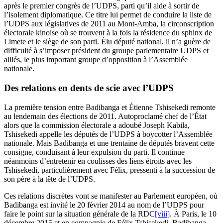
après le premier congrès de l’UDPS, parti qu’il aide à sortir de
l’isolement diplomatique. Ce titre lui permet de conduire la liste de
l’UDPS aux législatives de 2011 au Mont-Amba, la circonscription
électorale kinoise où se trouvent à la fois la résidence du sphinx de
Limete et le siège de son parti. Élu député national, il n’a guère de
difficulté à s’imposer président du groupe parlementaire UDPS et
alliés, le plus important groupe d’opposition à l’Assemblée
nationale.
Des relations en dents de scie avec l’UDPS
La première tension entre Badibanga et Étienne Tshisekedi remonte
au lendemain des élections de 2011. Autoproclamé chef de l’État
alors que la commission électorale a adoubé Joseph Kabila,
Tshisekedi appelle les députés de l’UDPS à boycotter l’Assemblée
nationale. Mais Badibanga et une trentaine de députés bravent cette
consigne, conduisant à leur expulsion du parti. Il continue
néanmoins d’entretenir en coulisses des liens étroits avec les
Tshisekedi, particulièrement avec Félix, pressenti à la succession de
son père à la tête de l’UDPS.
Ces relations discrètes vont se manifester au Parlement européen, où
Badibanga est invité le 20 février 2014 au nom de l’UDPS pour
faire le point sur la situation générale de la RDC
[viii]
. À Paris, le 10
décembre 2015 et en compagnie de Félix Tshisekedi, Badibanga