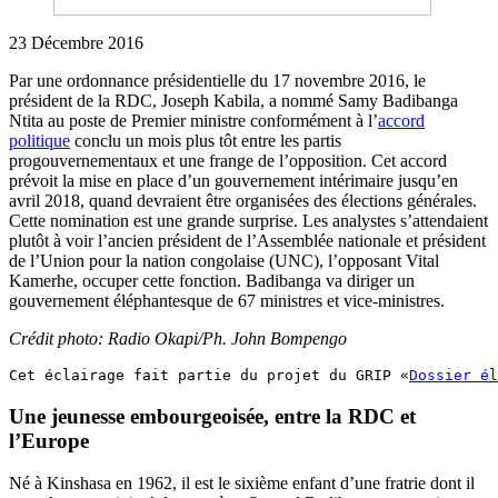
23 Décembre 2016
Par une ordonnance présidentielle du 17 novembre 2016, le
président de la RDC, Joseph Kabila, a nommé Samy Badibanga
Ntita au poste de Premier ministre conformément à l’
accord
politique
conclu un mois plus tôt entre les partis
progouvernementaux et une frange de l’opposition. Cet accord
prévoit la mise en place d’un gouvernement intérimaire jusqu’en
avril 2018, quand devraient être organisées des élections générales.
Cette nomination est une grande surprise. Les analystes s’attendaient
plutôt à voir l’ancien président de l’Assemblée nationale et président
de l’Union pour la nation congolaise (UNC), l’opposant Vital
Kamerhe, occuper cette fonction. Badibanga va diriger un
gouvernement éléphantesque de 67 ministres et vice-ministres.
Crédit photo: Radio Okapi/Ph. John Bompengo
Cet éclairage fait partie du projet du GRIP «
Dossier él
Une jeunesse embourgeoisée, entre la RDC et
l’Europe
Né à Kinshasa en 1962, il est le sixième enfant d’une fratrie dont il