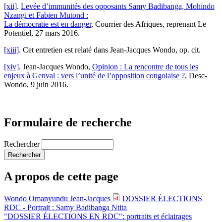
[xii]
.
Levée d’immunités des opposants Samy Badibanga, Mohindo
Nzangi et Fabien Mutond :
La démocratie est en danger
, Courrier des Afriques, reprenant Le
Potentiel, 27 mars 2016.
[xiii]
. Cet entretien est relaté dans Jean-Jacques Wondo, op. cit.
[xiv]
. Jean-Jacques Wondo,
Opinion : La rencontre de tous les
enjeux à Genval : vers l’unité de l’opposition congolaise ?
, Desc-
Wondo, 9 juin 2016.
Formulaire de recherche
Rechercher
A propos de cette page
Wondo Omanyundu Jean-Jacques
DOSSIER ÉLECTIONS
RDC - Portrait : Samy Badibanga Ntita
"DOSSIER ÉLECTIONS EN RDC": portraits et éclairages