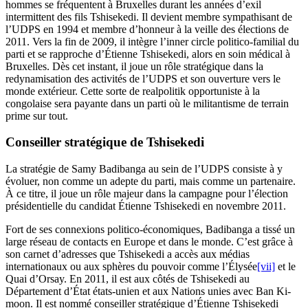
hommes se fréquentent à Bruxelles durant les années d’exil
intermittent des fils Tshisekedi. Il devient membre sympathisant de
l’UDPS en 1994 et membre d’honneur à la veille des élections de
2011. Vers la fin de 2009, il intègre l’inner circle politico-familial du
parti et se rapproche d’Étienne Tshisekedi, alors en soin médical à
Bruxelles. Dès cet instant, il joue un rôle stratégique dans la
redynamisation des activités de l’UDPS et son ouverture vers le
monde extérieur. Cette sorte de realpolitik opportuniste à la
congolaise sera payante dans un parti où le militantisme de terrain
prime sur tout.
Conseiller stratégique de Tshisekedi
La stratégie de Samy Badibanga au sein de l’UDPS consiste à y
évoluer, non comme un adepte du parti, mais comme un partenaire.
À ce titre, il joue un rôle majeur dans la campagne pour l’élection
présidentielle du candidat Étienne Tshisekedi en novembre 2011.
Fort de ses connexions politico-économiques, Badibanga a tissé un
large réseau de contacts en Europe et dans le monde. C’est grâce à
son carnet d’adresses que Tshisekedi a accès aux médias
internationaux ou aux sphères du pouvoir comme l’Élysée
[vii]
et le
Quai d’Orsay. En 2011, il est aux côtés de Tshisekedi au
Département d’État états-unien et aux Nations unies avec Ban Ki-
moon. Il est nommé conseiller stratégique d’Étienne Tshisekedi