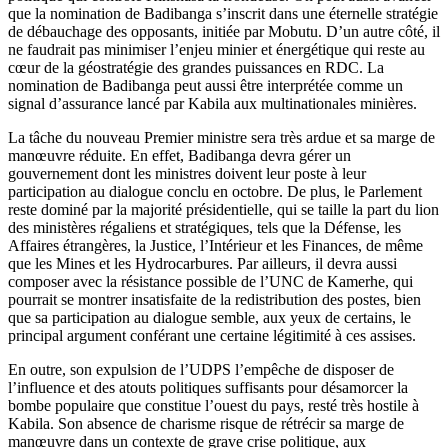
que la nomination de Badibanga s’inscrit dans une éternelle stratégie
de débauchage des opposants, initiée par Mobutu. D’un autre côté, il
ne faudrait pas minimiser l’enjeu minier et énergétique qui reste au
cœur de la géostratégie des grandes puissances en RDC. La
nomination de Badibanga peut aussi être interprétée comme un
signal d’assurance lancé par Kabila aux multinationales minières.
La tâche du nouveau Premier ministre sera très ardue et sa marge de
manœuvre réduite. En effet, Badibanga devra gérer un
gouvernement dont les ministres doivent leur poste à leur
participation au dialogue conclu en octobre. De plus, le Parlement
reste dominé par la majorité présidentielle, qui se taille la part du lion
des ministères régaliens et stratégiques, tels que la Défense, les
Affaires étrangères, la Justice, l’Intérieur et les Finances, de même
que les Mines et les Hydrocarbures. Par ailleurs, il devra aussi
composer avec la résistance possible de l’UNC de Kamerhe, qui
pourrait se montrer insatisfaite de la redistribution des postes, bien
que sa participation au dialogue semble, aux yeux de certains, le
principal argument conférant une certaine légitimité à ces assises.
En outre, son expulsion de l’UDPS l’empêche de disposer de
l’influence et des atouts politiques suffisants pour désamorcer la
bombe populaire que constitue l’ouest du pays, resté très hostile à
Kabila. Son absence de charisme risque de rétrécir sa marge de
manœuvre dans un contexte de grave crise politique, aux