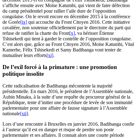
s’affiche ensuite avec Moïse Katumbi, qui vient de faire défection
du camp présidentiel pour rallier l’aile dure de l’opposition
congolaise. On le revoit encore en décembre 2015 à la conférence
de Gorée
[ix]
qui accouche du Front Citoyen 2016. Cette initiative
cavalière, non soutenue officiellement par le directoire du parti qui
refuse de ratifier la charte du Front
[x]
, va hérisser Étienne
Tshisekedi qui tient à garder le contrôle de l’opposition congolaise.
C’est alors que, grâce au Front Citoyen 2016, Moïse Katumbi, Vital
Kamerhe, Félix Tshisekedi et Samy Badibanga vont tenter de
mutualiser leurs efforts
[xi]
.
De l’exil forcé à la primature : une promotion
politique insolite
Cette radicalisation de Badibanga mécontente la majorité
présidentielle. En mars 2016, le président de l’Assemblée nationale,
Aubin Minaku, à la suite d’une requête du procureur général de la
République, tente d’initier une procédure de levée de son immunité
parlementaire pour une affaire de fausse signature à l’Assemblée
nationale
[xii]
.
Lors d’une rencontre à Bruxelles en janvier 2016, Badibanga confie
à l’auteur qu’il est en danger et risque de perdre son poste
parlementaire et ses affaires. Il connait alors une courte période