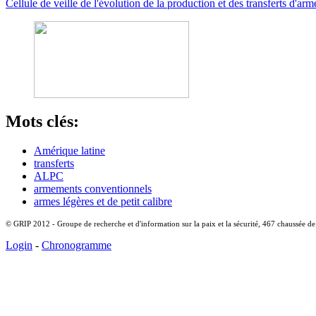
Cellule de veille de l'évolution de la production et des transferts d'
Mots clés:
Amérique latine
transferts
ALPC
armements conventionnels
armes légères et de petit calibre
© GRIP 2012 - Groupe de recherche et d'information sur la paix et la sécurité, 467 chaussée d
Login
-
Chronogramme