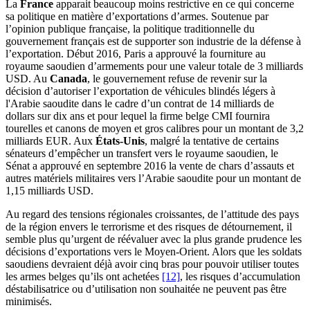
La
France
apparait beaucoup moins restrictive en ce qui concerne
sa politique en matière d’exportations d’armes. Soutenue par
l’opinion publique française, la politique traditionnelle du
gouvernement français est de supporter son industrie de la défense à
l’exportation. Début 2016, Paris a approuvé la fourniture au
royaume saoudien d’armements pour une valeur totale de 3 milliards
USD. Au
Canada
, le gouvernement refuse de revenir sur la
décision d’autoriser l’exportation de véhicules blindés légers à
l'Arabie saoudite dans le cadre d’un contrat de 14 milliards de
dollars sur dix ans et pour lequel la firme belge CMI fournira
tourelles et canons de moyen et gros calibres pour un montant de 3,2
milliards EUR. Aux
États-Unis
, malgré la tentative de certains
sénateurs d’empêcher un transfert vers le royaume saoudien, le
Sénat a approuvé en septembre 2016 la vente de chars d’assauts et
autres matériels militaires vers l’Arabie saoudite pour un montant de
1,15 milliards USD.
Au regard des tensions régionales croissantes, de l’attitude des pays
de la région envers le terrorisme et des risques de détournement, il
semble plus qu’urgent de réévaluer avec la plus grande prudence les
décisions d’exportations vers le Moyen-Orient. Alors que les soldats
saoudiens devraient déjà avoir cinq bras pour pouvoir utiliser toutes
les armes belges qu’ils ont achetées
[12]
, les risques d’accumulation
déstabilisatrice ou d’utilisation non souhaitée ne peuvent pas être
minimisés.