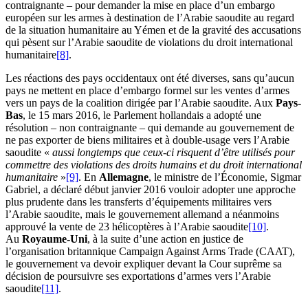
contraignante – pour demander la mise en place d’un embargo
européen sur les armes à destination de l’Arabie saoudite au regard
de la situation humanitaire au Yémen et de la gravité des accusations
qui pèsent sur l’Arabie saoudite de violations du droit international
humanitaire
[8]
.
Les réactions des pays occidentaux ont été diverses, sans qu’aucun
pays ne mettent en place d’embargo formel sur les ventes d’armes
vers un pays de la coalition dirigée par l’Arabie saoudite. Aux
Pays-
Bas
, le 15 mars 2016, le Parlement hollandais a adopté une
résolution – non contraignante – qui demande au gouvernement de
ne pas exporter de biens militaires et à double-usage vers l’Arabie
saoudite «
aussi longtemps que ceux-ci risquent d’être utilisés pour
commettre des violations des droits humains et du droit international
humanitaire
»
[9]
. En
Allemagne
, le ministre de l’Économie, Sigmar
Gabriel, a déclaré début janvier 2016 vouloir adopter une approche
plus prudente dans les transferts d’équipements militaires vers
l’Arabie saoudite, mais le gouvernement allemand a néanmoins
approuvé la vente de 23 hélicoptères à l’Arabie saoudite
[10]
.
Au
Royaume-Uni
, à la suite d’une action en justice de
l’organisation britannique Campaign Against Arms Trade (CAAT),
le gouvernement va devoir expliquer devant la Cour suprême sa
décision de poursuivre ses exportations d’armes vers l’Arabie
saoudite
[11]
.