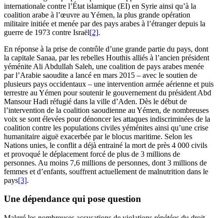
internationale contre l’État islamique (EI) en Syrie ainsi qu’à la
coalition arabe à l’œuvre au Yémen, la plus grande opération
militaire initiée et menée par des pays arabes à l’étranger depuis la
guerre de 1973 contre Israël
[2]
.
En réponse à la prise de contrôle d’une grande partie du pays, dont
la capitale Sanaa, par les rebelles Houthis alliés à l’ancien président
yéménite Ali Abdullah Saleh, une coalition de pays arabes menée
par l’Arabie saoudite a lancé en mars 2015 – avec le soutien de
plusieurs pays occidentaux – une intervention armée aérienne et puis
terrestre au Yémen pour soutenir le gouvernement du président Abd
Mansour Hadi réfugié dans la ville d’Aden. Dès le début de
l’intervention de la coalition saoudienne au Yémen, de nombreuses
voix se sont élevées pour dénoncer les attaques indiscriminées de la
coalition contre les populations civiles yéménites ainsi qu’une crise
humanitaire aiguë exacerbée par le blocus maritime. Selon les
Nations unies, le conflit a déjà entrainé la mort de près 4 000 civils
et provoqué le déplacement forcé de plus de 3 millions de
personnes. Au moins 7,6 millions de personnes, dont 3 millions de
femmes et d’enfants, souffrent actuellement de malnutrition dans le
pays
[3]
.
Une dépendance qui pose question
Malgré les nombreuses accusations de violations répétées du droit