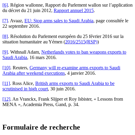
[6]
. Région wallonne, Rapport du Parlement wallon sur l’application
du décret du 21 juin 2012,
Rapport annuel 2015
.
[7]
. Avaaz,
EU: Stop arms sales to Saudi Arabia
, page consultée le
22 septembre 2016.
[8]
. Résolution du Parlement européen du 25 février 2016 sur la
situation humanitaire au Yémen (
2016/2515(RSP)
)
[9]
. Withnall Adam,
Netherlands votes to ban weapons exports to
Saudi Arabia
, 16 mars 2016.
[10]
. Reuters,
Germany will re-examine arms exports to Saudi
Arabia after weekend executions
, 4 janvier 2016.
[11]
. Ross Alice,
British arms exports to Saudi Arabia to be
scrutinised in high court
, 30 juin 2016.
[12]
. An Vranckx, Frank Slijper et Roy Isbister, « Lessons from
MENA », Academia Press, Gand, p. 34.
Formulaire de recherche