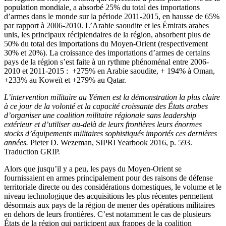
population mondiale, a absorbé 25% du total des importations
d’armes dans le monde sur la période 2011­­‑2015, en hausse de 65%
par rapport à 2006-2010. L’Arabie saoudite et les Émirats arabes
unis, les principaux récipiendaires de la région, absorbent plus de
50% du total des importations du Moyen-Orient (respectivement
30% et 20%). La croissance des importations d’armes de certains
pays de la région s’est faite à un rythme phénoménal entre 2006-
2010 et 2011-2015 : +275% en Arabie saoudite, + 194% à Oman,
+233% au Koweït et +279% au Qatar.
L’intervention militaire au Yémen est la démonstration la plus claire
à ce jour de la volonté et la capacité croissante des États arabes
d’organiser une coalition militaire régionale sans leadership
extérieur et d’utiliser au-delà de leurs frontières leurs énormes
stocks d’équipements militaires sophistiqués importés ces dernières
années.
Pieter D. Wezeman, SIPRI Yearbook 2016, p. 593.
Traduction GRIP.
Alors que jusqu’il y a peu, les pays du Moyen-Orient se
fournissaient en armes principalement pour des raisons de défense
territoriale directe ou des considérations domestiques, le volume et le
niveau technologique des acquisitions les plus récentes permettent
désormais aux pays de la région de mener des opérations militaires
en dehors de leurs frontières. C’est notamment le cas de plusieurs
États de la région qui participent aux frappes de la coalition