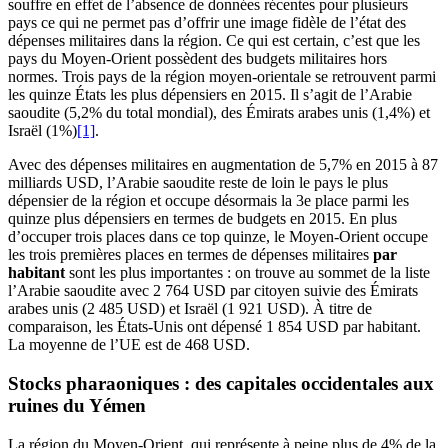
souffre en effet de l’absence de données récentes pour plusieurs
pays ce qui ne permet pas d’offrir une image fidèle de l’état des
dépenses militaires dans la région. Ce qui est certain, c’est que les
pays du Moyen-Orient possèdent des budgets militaires hors
normes. Trois pays de la région moyen-orientale se retrouvent parmi
les quinze États les plus dépensiers en 2015. Il s’agit de l’Arabie
saoudite (5,2% du total mondial), des Émirats arabes unis (1,4%) et
Israël (1%)
[1]
.
Avec des dépenses militaires en augmentation de 5,7% en 2015 à 87
milliards USD, l’Arabie saoudite reste de loin le pays le plus
dépensier de la région et occupe désormais la 3e place parmi les
quinze plus dépensiers en termes de budgets en 2015. En plus
d’occuper trois places dans ce top quinze, le Moyen-Orient occupe
les trois premières places en termes de dépenses militaires
par
habitant
sont les plus importantes : on trouve au sommet de la liste
l’Arabie saoudite avec 2 764 USD par citoyen suivie des Émirats
arabes unis (2 485 USD) et Israël (1 921 USD). À titre de
comparaison, les États-Unis ont dépensé 1 854 USD par habitant.
La moyenne de l’UE est de 468 USD.
Stocks pharaoniques : des capitales occidentales aux
ruines du Yémen
La région du Moyen-Orient, qui représente à peine plus de 4% de la