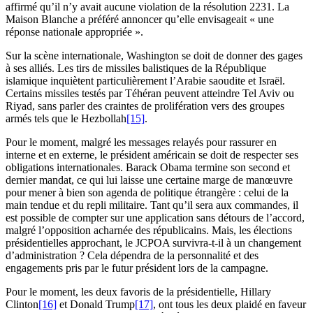
affirmé qu’il n’y avait aucune violation de la résolution 2231. La
Maison Blanche a préféré annoncer qu’elle envisageait « une
réponse nationale appropriée ».
Sur la scène internationale, Washington se doit de donner des gages
à ses alliés. Les tirs de missiles balistiques de la République
islamique inquiètent particulièrement l’Arabie saoudite et Israël.
Certains missiles testés par Téhéran peuvent atteindre Tel Aviv ou
Riyad, sans parler des craintes de prolifération vers des groupes
armés tels que le Hezbollah
[15]
.
Pour le moment, malgré les messages relayés pour rassurer en
interne et en externe, le président américain se doit de respecter ses
obligations internationales. Barack Obama termine son second et
dernier mandat, ce qui lui laisse une certaine marge de manœuvre
pour mener à bien son agenda de politique étrangère : celui de la
main tendue et du repli militaire. Tant qu’il sera aux commandes, il
est possible de compter sur une application sans détours de l’accord,
malgré l’opposition acharnée des républicains. Mais, les élections
présidentielles approchant, le JCPOA survivra-t-il à un changement
d’administration ? Cela dépendra de la personnalité et des
engagements pris par le futur président lors de la campagne.
Pour le moment, les deux favoris de la présidentielle, Hillary
Clinton
[16]
et Donald Trump
[17]
, ont tous les deux plaidé en faveur