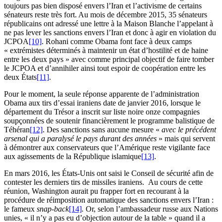
toujours pas bien disposé envers l’Iran et l’activisme de certains
sénateurs reste très fort. Au mois de décembre 2015, 35 sénateurs
républicains ont adressé une lettre à la Maison Blanche l’appelant à
ne pas lever les sanctions envers l’Iran et donc à agir en violation du
JCPOA
[10]
. Rohani comme Obama font face à deux camps
« extrémistes déterminés à maintenir un état d’hostilité et de haine
entre les deux pays » avec comme principal objectif de faire tomber
le JCPOA et d’annihiler ainsi tout espoir de coopération entre les
deux États
[11]
.
Pour le moment, la seule réponse apparente de l’administration
Obama aux tirs d’essai iraniens date de janvier 2016, lorsque le
département du Trésor a inscrit sur liste noire onze compagnies
soupçonnées de soutenir financièrement le programme balistique de
Téhéran
[12]
. Des sanctions sans aucune mesure «
avec le précédent
arsenal qui a paralysé le pays durant des années
» mais qui servent
à démontrer aux conservateurs que l’Amérique reste vigilante face
aux agissements de la République islamique
[13]
.
En mars 2016, les États-Unis ont saisi le Conseil de sécurité afin de
contester les derniers tirs de missiles iraniens. Au cours de cette
réunion, Washington aurait pu frapper fort en recourant à la
procédure de réimposition automatique des sanctions envers l’Iran :
le fameux
snap-back
[14]
.
Or, selon l’ambassadeur russe aux Nations
unies, « il n’y a pas eu d’objection autour de la table » quand il a