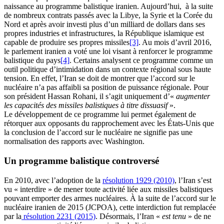
naissance au programme balistique iranien. Aujourd’hui, à la suite
de nombreux contrats passés avec la Libye, la Syrie et la Corée du
Nord et après avoir investi plus d’un milliard de dollars dans ses
propres industries et infrastructures, la République islamique est
capable de produire ses propres missiles
[3]
. Au mois d’avril 2016,
le parlement iranien a voté une loi visant à renforcer le programme
balistique du pays
[4]
. Certains analysent ce programme comme un
outil politique d’intimidation dans un contexte régional sous haute
tension. En effet, l’Iran se doit de montrer que l’accord sur le
nucléaire n’a pas affaibli sa position de puissance régionale. Pour
son président Hassan Rohani, il s’agit uniquement d’«
augmenter
les capacités des missiles balistiques à titre dissuasif
».
Le développement de ce programme lui permet également de
rétorquer aux opposants du rapprochement avec les États-Unis que
la conclusion de l’accord sur le nucléaire ne signifie pas une
normalisation des rapports avec Washington.
Un programme balistique controversé
En 2010, avec l’adoption de la
résolution 1929 (2010)
, l’Iran s’est
vu « interdire » de mener toute activité liée aux missiles balistiques
pouvant emporter des armes nucléaires. À la suite de l’accord sur le
nucléaire iranien de 2015 (JCPOA), cette interdiction fut remplacée
par la
résolution 2231 (2015)
. Désormais, l’Iran «
est tenu
» de ne