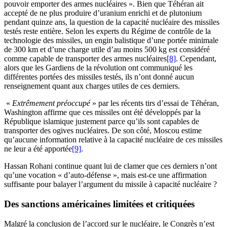
pouvoir emporter des armes nucléaires ». Bien que Téhéran ait
accepté de ne plus produire d’uranium enrichi et de plutonium
pendant quinze ans, la question de la capacité nucléaire des missiles
testés reste entière. Selon les experts du Régime de contrôle de la
technologie des missiles, un engin balistique d’une portée minimale
de 300 km et d’une charge utile d’au moins 500 kg est considéré
comme capable de transporter des armes nucléaires
[8]
. Cependant,
alors que les Gardiens de la révolution ont communiqué les
différentes portées des missiles testés, ils n’ont donné aucun
renseignement quant aux charges utiles de ces derniers.
«
Extrêmement préoccupé
» par les récents tirs d’essai de Téhéran,
Washington affirme que ces missiles ont été développés par la
République islamique justement parce qu’ils sont capables de
transporter des ogives nucléaires. De son côté, Moscou estime
qu’aucune information relative à la capacité nucléaire de ces missiles
ne leur a été apportée
[9]
.
Hassan Rohani continue quant lui de clamer que ces derniers n’ont
qu’une vocation « d’auto-défense », mais est-ce une affirmation
suffisante pour balayer l’argument du missile à capacité nucléaire ?
Des sanctions américaines limitées et critiquées
Malgré la conclusion de l’accord sur le nucléaire, le Congrès n’est