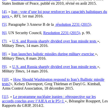
States Institute of Peace, publié en 2010, révisé en août 2015.
[4]
. «
Iran : vote d’une loi pour renforcer les capacités balistiques du
pays
»,
RFI
, 1er mai 2016.
[5]
. Paragraphe 3 Annexe B de la
résolution 2231 (2015)
.
[6]
. UN Security Council,
Resolution 2231 (2015),
p. 99.
[7]
. «
U.S. and Russia sharply divided over Iran missile tests
»,
Military
Times
, 14 mars 2016.
[8]
. «
Iran launches balistic missiles during military exercise
»,
Military Times
, 8 mars 2016.
[9]
. «
U.S. and Russia sharply divided over Iran missile tests
»,
Military Times
, 14 mars 2016.
[10]
. «
How Should Washington respond to Iran’s Ballistic missile
tests?
», Kelsey Davenport, Greg Thielman et Daryl G. Kimball,
Arms Control Association, 18 décembre 2015.
[11]
. «
Le programme nucléaire iranien : rétrospective sur les
accords conclus avec l’AIEA et le P5+1
», Bérangère Rouppert, Les
Rapports du GRIP, 2014/2.