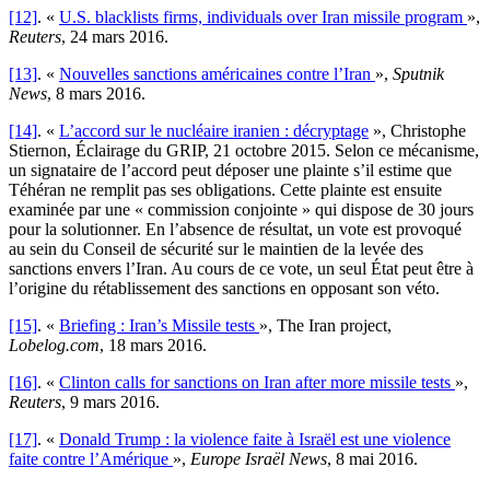
[12]
. «
U.S. blacklists firms, individuals over Iran missile program
»,
Reuters
, 24 mars 2016.
[13]
. «
Nouvelles sanctions américaines contre l’Iran
»,
Sputnik
News
, 8 mars 2016.
[14]
. «
L’accord sur le nucléaire iranien : décryptage
», Christophe
Stiernon, Éclairage du GRIP, 21 octobre 2015. Selon ce mécanisme,
un signataire de l’accord peut déposer une plainte s’il estime que
Téhéran ne remplit pas ses obligations. Cette plainte est ensuite
examinée par une « commission conjointe » qui dispose de 30 jours
pour la solutionner. En l’absence de résultat, un vote est provoqué
au sein du Conseil de sécurité sur le maintien de la levée des
sanctions envers l’Iran. Au cours de ce vote, un seul État peut être à
l’origine du rétablissement des sanctions en opposant son véto.
[15]
. «
Briefing : Iran’s Missile tests
», The Iran project,
Lobelog.com
, 18 mars 2016.
[16]
. «
Clinton calls for sanctions on Iran after more missile tests
»,
Reuters
, 9 mars 2016.
[17]
. «
Donald Trump : la violence faite à Israël est une violence
faite contre l’Amérique
»,
Europe Israël News
, 8 mai 2016.