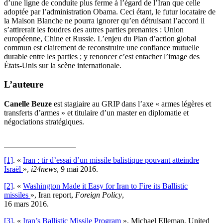
d’une ligne de conduite plus ferme à l’égard de l’Iran que celle
adoptée par l’administration Obama. Ceci étant, le futur locataire de
la Maison Blanche ne pourra ignorer qu’en détruisant l’accord il
s’attirerait les foudres des autres parties prenantes : Union
européenne, Chine et Russie. L’enjeu du Plan d’action global
commun est clairement de reconstruire une confiance mutuelle
durable entre les parties ; y renoncer c’est entacher l’image des
États-Unis sur la scène internationale.
L’auteure
Canelle Beuze
est stagiaire au GRIP dans l’axe « armes légères et
transferts d’armes » et titulaire d’un master en diplomatie et
négociations stratégiques.
[1]
. «
Iran : tir d’essai d’un missile balistique pouvant atteindre
Israël
»,
i24news
, 9 mai 2016.
[2]
. «
Washington Made it Easy for Iran to Fire its Ballistic
missiles
», Iran report,
Foreign Policy
,
16 mars 2016.
[3]
. «
Iran’s Ballistic Missile Program
», Michael Elleman, United