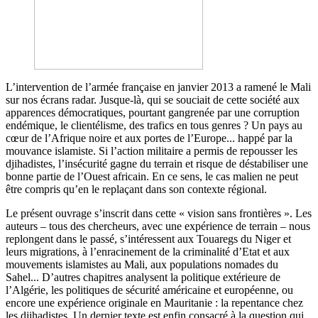
L’intervention de l’armée française en janvier 2013 a ramené le Mali
sur nos écrans radar. Jusque-là, qui se souciait de cette société aux
apparences démocratiques, pourtant gangrenée par une corruption
endémique, le clientélisme, des trafics en tous genres ? Un pays au
cœur de l’Afrique noire et aux portes de l’Europe... happé par la
mouvance islamiste. Si l’action militaire a permis de repousser les
djihadistes, l’insécurité gagne du terrain et risque de déstabiliser une
bonne partie de l’Ouest africain. En ce sens, le cas malien ne peut
être compris qu’en le replaçant dans son contexte régional.
Le présent ouvrage s’inscrit dans cette « vision sans frontières ». Les
auteurs – tous des chercheurs, avec une expérience de terrain – nous
replongent dans le passé, s’intéressent aux Touaregs du Niger et
leurs migrations, à l’enracinement de la criminalité d’Etat et aux
mouvements islamistes au Mali, aux populations nomades du
Sahel... D’autres chapitres analysent la politique extérieure de
l’Algérie, les politiques de sécurité américaine et européenne, ou
encore une expérience originale en Mauritanie : la repentance chez
les djihadistes. Un dernier texte est enfin consacré à la question qui