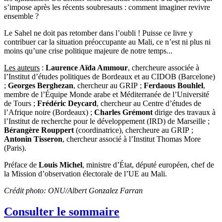
s’impose après les récents soubresauts : comment imaginer revivre
ensemble ?
Le Sahel ne doit pas retomber dans l’oubli ! Puisse ce livre y
contribuer car la situation préoccupante au Mali, ce n’est ni plus ni
moins qu’une crise politique majeure de notre temps...
Les auteurs
:
Laurence Aïda Ammour
, chercheure associée à
l’Institut d’études politiques de Bordeaux et au CIDOB (Barcelone)
;
Georges Berghezan
, chercheur au GRIP ;
Ferdaous Bouhlel
,
membre de l’Équipe Monde arabe et Méditerranée de l’Université
de Tours ;
Frédéric Deycard
, chercheur au Centre d’études de
l’Afrique noire (Bordeaux) ;
Charles Grémont
dirige des travaux à
l’Institut de recherche pour le développement (IRD) de Marseille ;
Bérangère Rouppert
(coordinatrice), chercheure au GRIP ;
Antonin Tisseron
, chercheur associé à l’Institut Thomas More
(Paris).
Préface de
Louis Michel
, ministre d’État, député européen, chef de
la Mission d’observation électorale de l’UE au Mali.
Crédit photo: ONU/Albert Gonzalez Farran
Consulter le sommaire