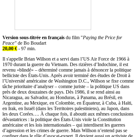
Version sous-titrée en français
du film "
Paying the Price for
Peace"
de Bo Boudart
20,00 €
- 97 min.
Il s'appelle Brian Willson et a servi dans l’US Air Force de 1966 à
1970 durant la guerre du Vietnam. Des rizières d’Indochine, il est
revenu «blindé» – déterminé comme jamais à dénoncer la politique
belliciste des États-Unis. Après avoir terminé des études de Droit à
l’Université américaine de Washington D.C., Willson se fixe comme
tâche prioritaire d’analyser – comme juriste – la politique US dans
près de deux douzaines de pays. Dès 1986, il se rend ainsi au
Nicaragua, au Salvador, au Honduras, à Panama, au Brésil, en
Argentine, au Mexique, en Colombie, en Équateur, à Cuba, à Haïti,
en Irak, en Israël (dans les Territoires palestiniens), au Japon, dans
les deux Corées…. À chaque fois, il aboutit aux mêmes conclusions
dévastatrices : la politique des États-Unis viole la Constitution
américaine et les lois internationales – qui interdisent les guerres
d’agression et les crimes de guerre. Mais Willson n’entend pas se
confiner dans le rôle d’avocat-expert. Il devient aussi un activiste de