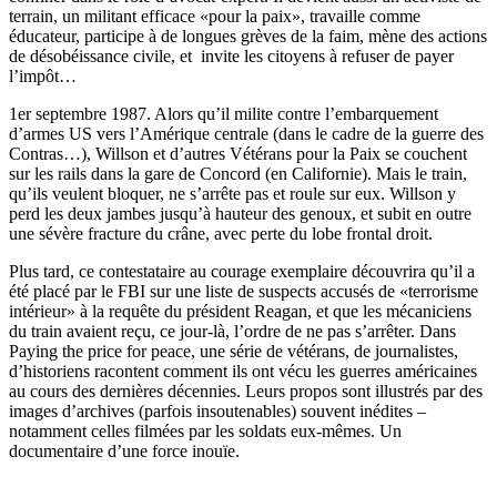
terrain, un militant efficace «pour la paix», travaille comme
éducateur, participe à de longues grèves de la faim, mène des actions
de désobéissance civile, et invite les citoyens à refuser de payer
l’impôt…
1er septembre 1987. Alors qu’il milite contre l’embarquement
d’armes US vers l’Amérique centrale (dans le cadre de la guerre des
Contras…), Willson et d’autres Vétérans pour la Paix se couchent
sur les rails dans la gare de Concord (en Californie). Mais le train,
qu’ils veulent bloquer, ne s’arrête pas et roule sur eux. Willson y
perd les deux jambes jusqu’à hauteur des genoux, et subit en outre
une sévère fracture du crâne, avec perte du lobe frontal droit.
Plus tard, ce contestataire au courage exemplaire découvrira qu’il a
été placé par le FBI sur une liste de suspects accusés de «terrorisme
intérieur» à la requête du président Reagan, et que les mécaniciens
du train avaient reçu, ce jour-là, l’ordre de ne pas s’arrêter. Dans
Paying the price for peace, une série de vétérans, de journalistes,
d’historiens racontent comment ils ont vécu les guerres américaines
au cours des dernières décennies. Leurs propos sont illustrés par des
images d’archives (parfois insoutenables) souvent inédites –
notamment celles filmées par les soldats eux-mêmes. Un
documentaire d’une force inouïe.