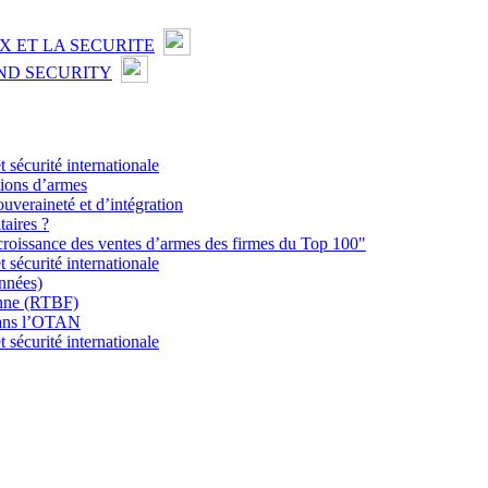
X ET LA SECURITE
ND SECURITY
écurité internationale
tions d’armes
uveraineté et d’intégration
taires ?
 croissance des ventes d’armes des firmes du Top 100"
écurité internationale
nnées)
lonne (RTBF)
 dans l’OTAN
écurité internationale