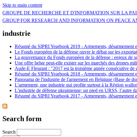
Skip to main content
GROUPE DE RECHERCHE ET D'INFORMATION SUR LA PAI
GROUP FOR RESEARCH AND INFORMATION ON PEACE A
industrie
Résumé du SIPRI Yearbook 2019 - Armements, désarmement et s
Le Fonds européen de la défense ouvre le débat sur les exporta
La gouvernance du Fonds européen de la défense : enjeux de so
Une offre belge peut-elle exister sur les marchés des drones mili
Aude-E Fleurant : "2017 est la troisième année consécutive de
Résumé du SIPRI Yearbook 2018 - Armements, désarmement et s
Panorama de l'industrie de l'armement en Belgique (Base de do
L'armement, une industrie qui profite surtout à la Région wal
L'industrie de défense ukrainienne: un pied en URSS, l’autre
Résumé du SIPRI Yearbook 2017 - Armements, désarmement et s
Search form
Search