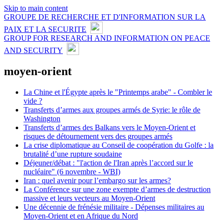
Skip to main content
GROUPE DE RECHERCHE ET D'INFORMATION SUR LA
PAIX ET LA SECURITE
GROUP FOR RESEARCH AND INFORMATION ON PEACE
AND SECURITY
moyen-orient
La Chine et l'Égypte après le "Printemps arabe" - Combler le
vide ?
Transferts d’armes aux groupes armés de Syrie: le rôle de
Washington
Transferts d’armes des Balkans vers le Moyen-Orient et
risques de détournement vers des groupes armés
La crise diplomatique au Conseil de coopération du Golfe : la
brutalité d’une rupture soudaine
Déjeuner/débat : "l'action de l'Iran après l’accord sur le
nucléaire" (6 novembre - WBI)
Iran : quel avenir pour l’embargo sur les armes?
La Conférence sur une zone exempte d’armes de destruction
massive et leurs vecteurs au Moyen-Orient
Une décennie de frénésie militaire - Dépenses militaires au
Moyen-Orient et en Afrique du Nord