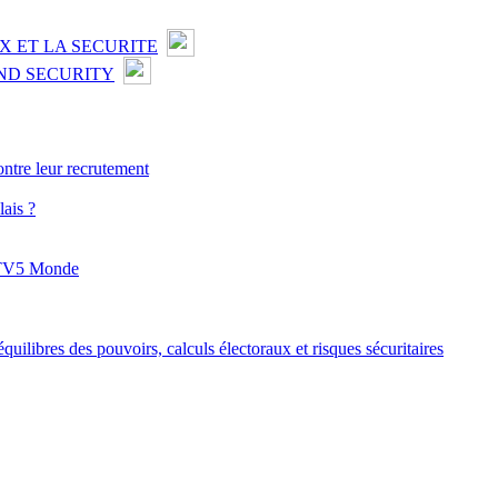
X ET LA SECURITE
ND SECURITY
ontre leur recrutement
ais ?
r TV5 Monde
quilibres des pouvoirs, calculs électoraux et risques sécuritaires