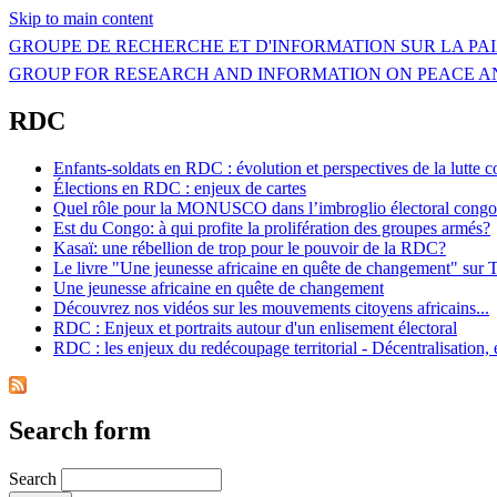
Skip to main content
GROUPE DE RECHERCHE ET D'INFORMATION SUR LA PAI
GROUP FOR RESEARCH AND INFORMATION ON PEACE A
RDC
Enfants-soldats en RDC : évolution et perspectives de la lutte c
Élections en RDC : enjeux de cartes
Quel rôle pour la MONUSCO dans l’imbroglio électoral congol
Est du Congo: à qui profite la prolifération des groupes armés?
Kasaï: une rébellion de trop pour le pouvoir de la RDC?
Le livre "Une jeunesse africaine en quête de changement" su
Une jeunesse africaine en quête de changement
Découvrez nos vidéos sur les mouvements citoyens africains...
RDC : Enjeux et portraits autour d'un enlisement électoral
RDC : les enjeux du redécoupage territorial - Décentralisation, é
Search form
Search