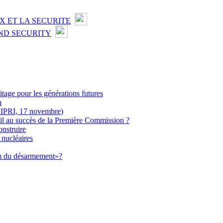
X ET LA SECURITE
ND SECURITY
itage pour les générations futures
a
SIPRI, 17 novembre)
t-il au succès de la Première Commission ?
onstruire
 nucléaires
um du désarmement»?