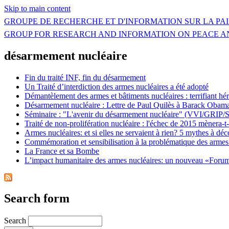
Skip to main content
GROUPE DE RECHERCHE ET D'INFORMATION SUR LA PAI
GROUP FOR RESEARCH AND INFORMATION ON PEACE A
désarmement nucléaire
Fin du traité INF, fin du désarmement
Un Traité d’interdiction des armes nucléaires a été adopté
Démantèlement des armes et bâtiments nucléaires : terrifiant hér
Désarmement nucléaire : Lettre de Paul Quilès à Barack Obam
Séminaire : "L'avenir du désarmement nucléaire" (VVI/GRIP/
Traité de non-prolifération nucléaire : l'échec de 2015 mènera-
Armes nucléaires: et si elles ne servaient à rien? 5 mythes à déc
Commémoration et sensibilisation à la problématique des armes
La France et sa Bombe
L’impact humanitaire des armes nucléaires: un nouveau «For
Search form
Search