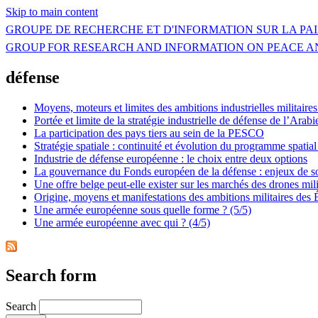
Skip to main content
GROUPE DE RECHERCHE ET D'INFORMATION SUR LA PAI
GROUP FOR RESEARCH AND INFORMATION ON PEACE A
défense
Moyens, moteurs et limites des ambitions industrielles militaire
Portée et limite de la stratégie industrielle de défense de l’Arabi
La participation des pays tiers au sein de la PESCO
Stratégie spatiale : continuité et évolution du programme spatial 
Industrie de défense européenne : le choix entre deux options
La gouvernance du Fonds européen de la défense : enjeux de so
Une offre belge peut-elle exister sur les marchés des drones mili
Origine, moyens et manifestations des ambitions militaires des 
Une armée européenne sous quelle forme ? (5/5)
Une armée européenne avec qui ? (4/5)
Search form
Search