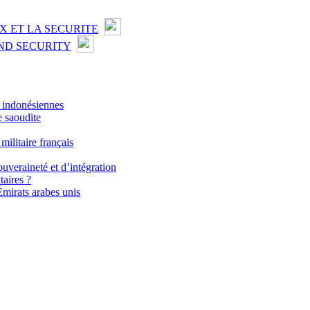
X ET LA SECURITE
ND SECURITY
s indonésiennes
e saoudite
militaire français
uveraineté et d’intégration
taires ?
Émirats arabes unis