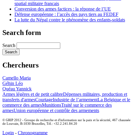
spatial militaire français
Conversion des armes factices : la réponse de l’UE
Défense européenne : l’accès des pays tiers au FEDEF
La lutte du Népal contre le phénomène des enfants-soldats
Search form
Search
Chercheurs
Camello Maria
Géhin Léo
Quéau Yannick
Armes légères et de petit calibre
Dépenses militaires, production et
transferts d'armes
Courtage
Industrie de l’armement
La Belgique et le
commerce des armes
Munitions
Traité sur le commerce des
armes
Union européenne et contrôle des armements
© GRIP 2012 - Groupe de recherche et d'information sur la paix et la sécurité, 467 chaussée
de Louvain, B-1030 Bruxelles, Tél.: +32.2.241.84.20
Login
-
Chronogramme