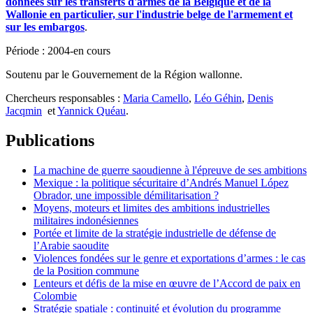
données sur les transferts d'armes de la Belgique et de la
Wallonie en particulier, sur l'industrie belge de l'armement et
sur les embargos
.
Période : 2004-en cours
Soutenu par le Gouvernement de la Région wallonne.
Chercheurs responsables :
Maria Camello
,
Léo Géhin
,
Denis
Jacqmin
et
Yannick Quéau
.
Publications
La machine de guerre saoudienne à l'épreuve de ses ambitions
Mexique : la politique sécuritaire d’Andrés Manuel López
Obrador, une impossible démilitarisation ?
Moyens, moteurs et limites des ambitions industrielles
militaires indonésiennes
Portée et limite de la stratégie industrielle de défense de
l’Arabie saoudite
Violences fondées sur le genre et exportations d’armes : le cas
de la Position commune
Lenteurs et défis de la mise en œuvre de l’Accord de paix en
Colombie
Stratégie spatiale : continuité et évolution du programme