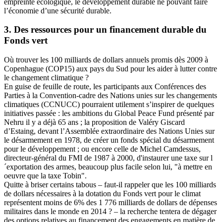
empreinte écologique, le développement durable ne pouvant faire
l’économie d’une sécurité durable.
3. Des ressources pour un financement durable du
Fonds vert
Où trouver les 100 milliards de dollars annuels promis dès 2009 à
Copenhague (COP15) aux pays du Sud pour les aider à lutter contre
le changement climatique ?
En guise de feuille de route, les participants aux Conférences des
Parties à la Convention-cadre des Nations unies sur les changements
climatiques (CCNUCC) pourraient utilement s’inspirer de quelques
initiatives passée : les ambitions du Global Peace Fund présenté par
Nehru il y a déjà 65 ans ; la proposition de Valéry Giscard
d’Estaing, devant l’Assemblée extraordinaire des Nations Unies sur
le désarmement en 1978, de créer un fonds spécial du désarmement
pour le développement ; ou encore celle de Michel Camdessus,
directeur-général du FMI de 1987 à 2000, d'instaurer une taxe sur l
´exportation des armes, beaucoup plus facile selon lui, "à mettre en
oeuvre que la taxe Tobin".
Quitte à briser certains tabous – faut-il rappeler que les 100 milliards
de dollars nécessaires à la dotation du Fonds vert pour le climat
représentent moins de 6% des 1 776 milliards de dollars de dépenses
militaires dans le monde en 2014 ? – la recherche tentera de dégager
des options relatives au financement des engagements en matière de