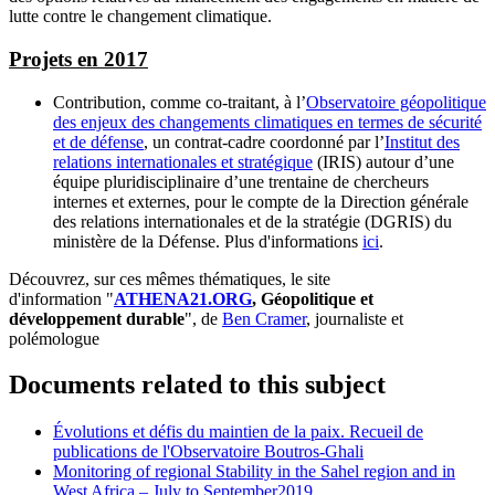
lutte contre le changement climatique.
Projets en 2017
Contribution, comme co-traitant, à l’
Observatoire géopolitique
des enjeux des changements climatiques en termes de sécurité
et de défense
, un contrat-cadre coordonné par l’
Institut des
relations internationales et stratégique
(IRIS) autour d’une
équipe pluridisciplinaire d’une trentaine de chercheurs
internes et externes, pour le compte de la Direction générale
des relations internationales et de la stratégie (DGRIS) du
ministère de la Défense. Plus d'informations
ici
.
Découvrez, sur ces mêmes thématiques, le site
d'information "
ATHENA21.ORG
, Géopolitique et
développement durable
", de
Ben Cramer
, journaliste et
polémologue
Documents related to this subject
Évolutions et défis du maintien de la paix. Recueil de
publications de l'Observatoire Boutros-Ghali
Monitoring of regional Stability in the Sahel region and in
West Africa – July to September2019