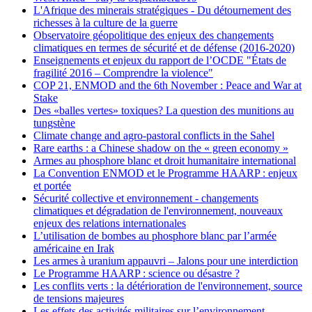
L'Afrique des minerais stratégiques - Du détournement des
richesses à la culture de la guerre
Observatoire géopolitique des enjeux des changements
climatiques en termes de sécurité et de défense (2016-2020)
Enseignements et enjeux du rapport de l’OCDE "États de
fragilité 2016 – Comprendre la violence"
COP 21, ENMOD and the 6th November : Peace and War at
Stake
Des «balles vertes» toxiques? La question des munitions au
tungstène
Climate change and agro-pastoral conflicts in the Sahel
Rare earths : a Chinese shadow on the « green economy »
Armes au phosphore blanc et droit humanitaire international
La Convention ENMOD et le Programme HAARP : enjeux
et portée
Sécurité collective et environnement - changements
climatiques et dégradation de l'environnement, nouveaux
enjeux des relations internationales
L’utilisation de bombes au phosphore blanc par l’armée
américaine en Irak
Les armes à uranium appauvri – Jalons pour une interdiction
Le Programme HAARP : science ou désastre ?
Les conflits verts : la détérioration de l'environnement, source
de tensions majeures
Les effets des activités militaires sur l’environnement