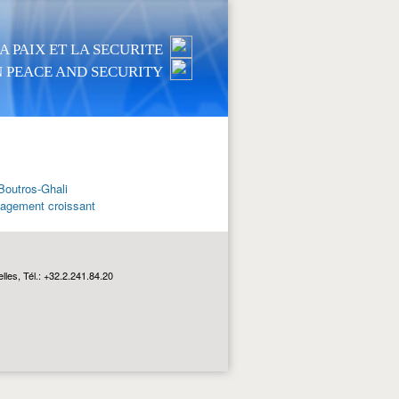
 PAIX ET LA SECURITE
 PEACE AND SECURITY
 Boutros-Ghali
ngagement croissant
les, Tél.: +32.2.241.84.20