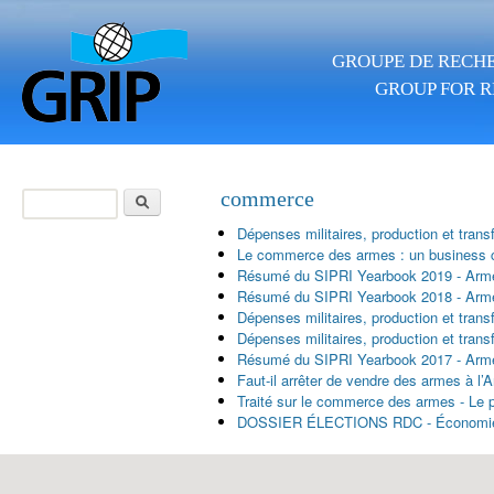
Aller au contenu principal
GROUPE DE RECHE
GROUP FOR R
Rechercher
commerce
Formulaire de
Dépenses militaires, production et tra
recherche
Le commerce des armes : un business 
Résumé du SIPRI Yearbook 2019 - Armem
Résumé du SIPRI Yearbook 2018 - Armem
Dépenses militaires, production et tra
Dépenses militaires, production et tra
Résumé du SIPRI Yearbook 2017 - Armem
Faut-il arrêter de vendre des armes à l’
Traité sur le commerce des armes - Le p
DOSSIER ÉLECTIONS RDC - Économie con