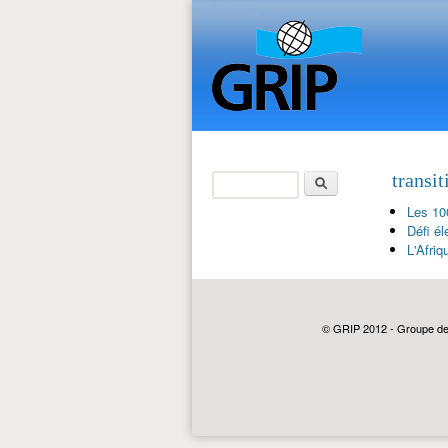
Rechercher
transit
Formulaire de
Les 10
recherche
Défi él
L'Afriq
© GRIP 2012 - Groupe de r