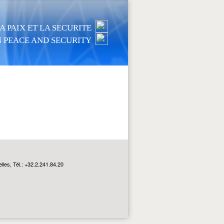
 PAIX ET LA SECURITE
 PEACE AND SECURITY
les, Tél.: +32.2.241.84.20