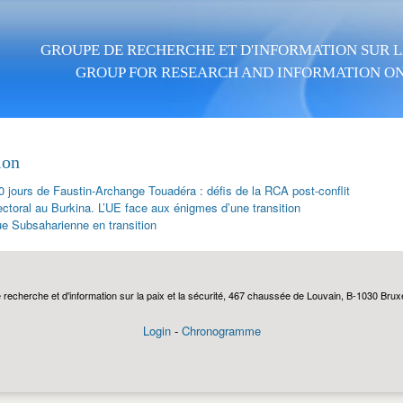
Aller au contenu principal
GROUPE DE RECHERCHE ET D'INFORMATION SUR LA
GROUP FOR RESEARCH AND INFORMATION ON
ion
0 jours de Faustin-Archange Touadéra : défis de la RCA post-conflit
ectoral au Burkina. L’UE face aux énigmes d’une transition
ue Subsaharienne en transition
echerche et d'information sur la paix et la sécurité, 467 chaussée de Louvain, B-1030 Bruxel
Login
-
Chronogramme