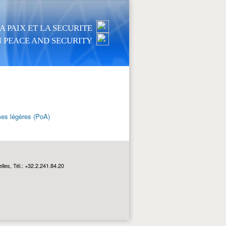
 PAIX ET LA SECURITE
 PEACE AND SECURITY
mes légères (PoA)
les, Tél.: +32.2.241.84.20