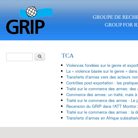
Aller au contenu principal
GROUPE DE RECHE
GROUP FOR R
Rechercher
TCA
Formulaire de
Violences fondées sur le genre et expor
recherche
La « violence basée sur le genre » dans
Transferts d’armes vers des acteurs non 
Contrôles post-exportation : les pratiqu
Traité sur le commerce des armes: des
Commerce des armes: un traité, mais à 
Traité sur le commerce des armes - Le p
Recension du GRIP dans l'ATT Monitor
Traité sur le commerce des armes : la 
Transferts d’armes en Afrique subsahari