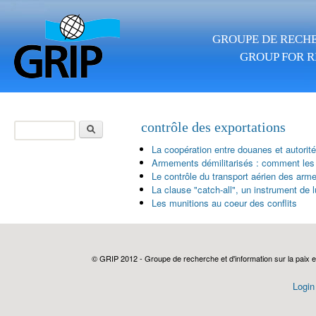
Aller au contenu principal
GROUPE DE RECHE
GROUP FOR R
Rechercher
contrôle des exportations
Formulaire de
La coopération entre douanes et autorit
recherche
Armements démilitarisés : comment les 
Le contrôle du transport aérien des armes
La clause "catch-all", un instrument de lu
Les munitions au coeur des conflits
© GRIP 2012 - Groupe de recherche et d'information sur la paix e
Login