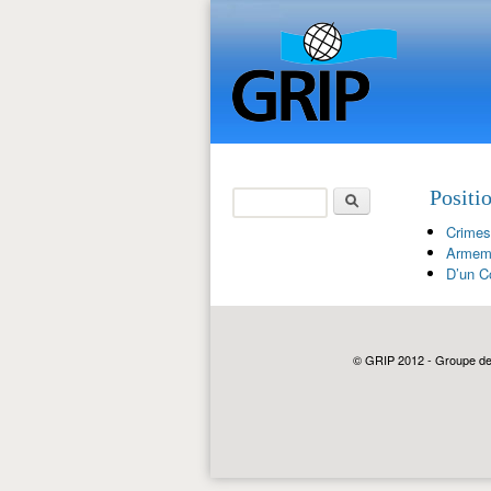
Rechercher
Positi
Formulaire de
Crimes
recherche
Armeme
D’un C
© GRIP 2012 - Groupe de r