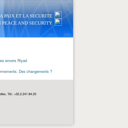
 PAIX ET LA SECURITE
 PEACE AND SECURITY
es envers Riyad
d’armements. Des changements ?
les, Tél.: +32.2.241.84.20