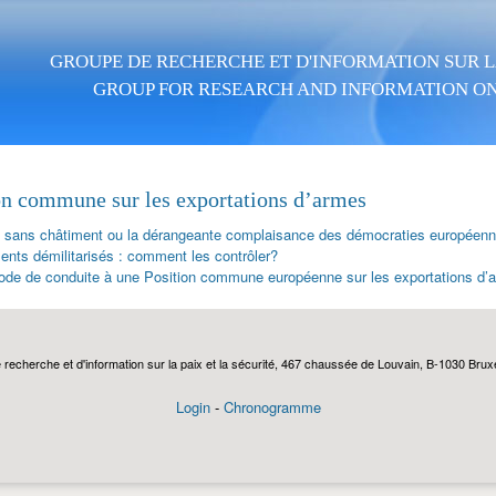
Aller au contenu principal
GROUPE DE RECHERCHE ET D'INFORMATION SUR LA
GROUP FOR RESEARCH AND INFORMATION ON
on commune sur les exportations d’armes
 sans châtiment ou la dérangeante complaisance des démocraties européenn
nts démilitarisés : comment les contrôler?
ode de conduite à une Position commune européenne sur les exportations 
echerche et d'information sur la paix et la sécurité, 467 chaussée de Louvain, B-1030 Bruxel
Login
-
Chronogramme