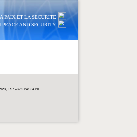
 PAIX ET LA SECURITE
 PEACE AND SECURITY
les, Tél.: +32.2.241.84.20