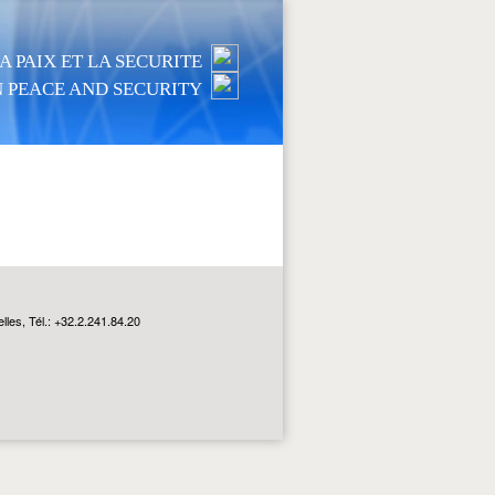
 PAIX ET LA SECURITE
 PEACE AND SECURITY
les, Tél.: +32.2.241.84.20