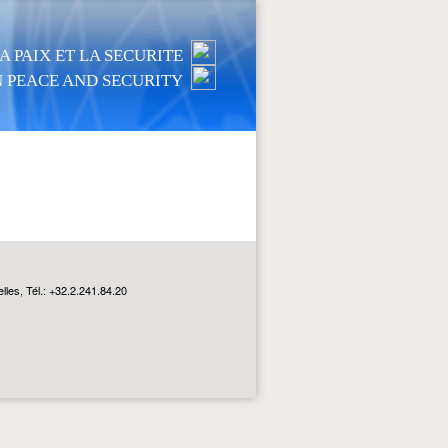
 PAIX ET LA SECURITE
 PEACE AND SECURITY
les, Tél.: +32.2.241.84.20