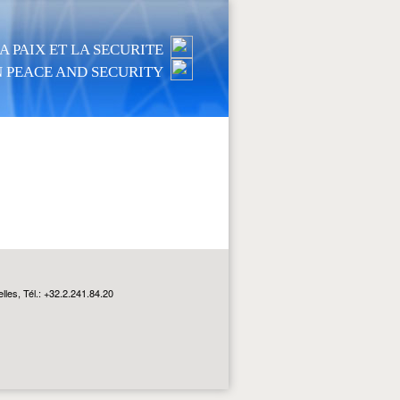
 PAIX ET LA SECURITE
 PEACE AND SECURITY
les, Tél.: +32.2.241.84.20