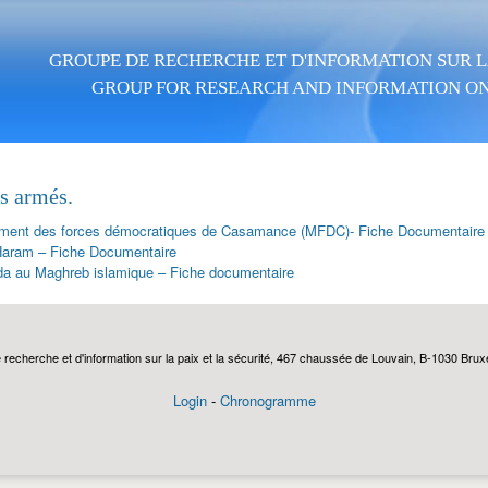
Aller au contenu principal
GROUPE DE RECHERCHE ET D'INFORMATION SUR LA
GROUP FOR RESEARCH AND INFORMATION ON
s armés.
ent des forces démocratiques de Casamance (MFDC)- Fiche Documentaire
aram – Fiche Documentaire
da au Maghreb islamique – Fiche documentaire
echerche et d'information sur la paix et la sécurité, 467 chaussée de Louvain, B-1030 Bruxel
Login
-
Chronogramme