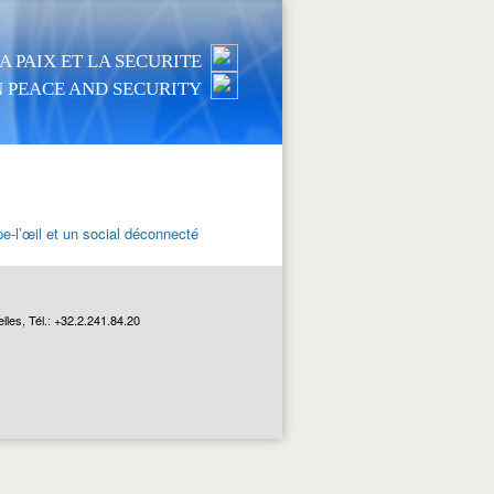
 PAIX ET LA SECURITE
 PEACE AND SECURITY
l’œil et un social déconnecté
les, Tél.: +32.2.241.84.20