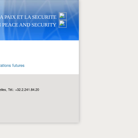
 PAIX ET LA SECURITE
 PEACE AND SECURITY
ations futures
les, Tél.: +32.2.241.84.20