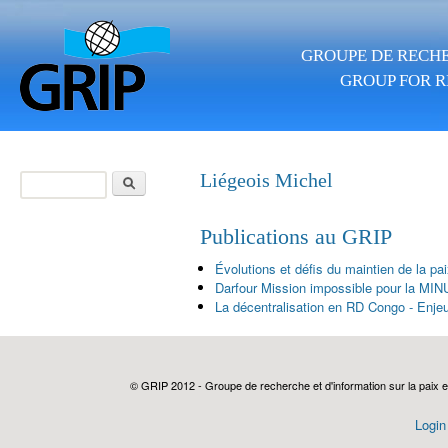
Aller au contenu principal
GROUPE DE RECHE
GROUP FOR R
Rechercher
Liégeois Michel
Formulaire de
recherche
Publications au GRIP
Évolutions et défis du maintien de la pa
Darfour Mission impossible pour la MI
La décentralisation en RD Congo - Enjeu
© GRIP 2012 - Groupe de recherche et d'information sur la paix e
Login