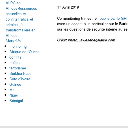
ALPC en
17 Avril 2019
Afrique
Ressources
naturelles et
Ce monitoring trimestriel,
publié par le GR
conflits
Trafics et
avec un accent plus particulier sur le
Burk
criminalité
sur les questions de sécurité interne au sens
transfrontalière en
Afrique
Crédit photo: laviesenegalaise.com
Mots clés:
monitoring
Afrique de l'Ouest
conflits
trafics
terrorisme
Burkina Faso
Côte d’Ivoire
Guinée
Mali
Niger
Sénégal