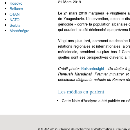
21 Mars 2019
Kosovo
Balkans
Le 24 mars 2019 marquera le vingtième an
OTAN
de Yougoslavie. L’intervention, selon le di
NATO
génocide » contre la population albanaise
Serbia
qui auraient plutôt déclenché que prévenu 
Monténégro
Vingt ans plus tard, comment se dessine la
relations régionales et internationales, al
méridionale, semblent au plus bas ? Comm
quelles sont ses perspectives d’avenir, à l
Crédit photo:
BalkanInsight
-
De droite à 
Ramush Haradinaj
, Premier ministre; e
principaux dirigeants actuels du Kosovo ré
Les médias en parlent
Cette Note d'Analyse a été publiée en né
© GRIP 2012 - Groupe de recherche et d'information sur la paix e