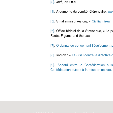
[3]
. Ibid.,
art.28.e
[4]
. Arguments du comité référendaire,
www
[5]
. Smallarmssurvey.org, «
Civilian firea
[6]
. Office fédéral de la Statistique, « L
Facts, Figures and the Law
[7]
.
Ordonnance concernant l’équipement pe
[8]
. sog.ch : «
La SSO contre la directive 
[9]
.
Accord entre la Confédération sui
Confédération suisse à la mise en oeuvre, 