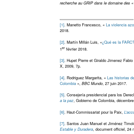
recherche au GRIP dans le domaine des « a
[1]
. Manetto Francesco, «
La violencia az
2018.
[2]
. Martín Millán Luis, «
¿Qué es la FARC?
er
1
février 2018.
[3]
. Hupet Pierre et Giraldo Jimenez Fabio
X, 2009, 7p.
[4]
. Rodriguez Margarita, «
Las historias 
Colombia
»,
BBC Mundo
, 27 juin 2017.
[5]
. Consejería presidencial para los De
a la paz
, Gobierno de Colombia, décembre
[6]
. Haut-Commissariat pour la Paix,
L’acc
[7]
. Santos Juan Manuel et Jiménez Timo
Estable y Duradera
, document officiel, 24