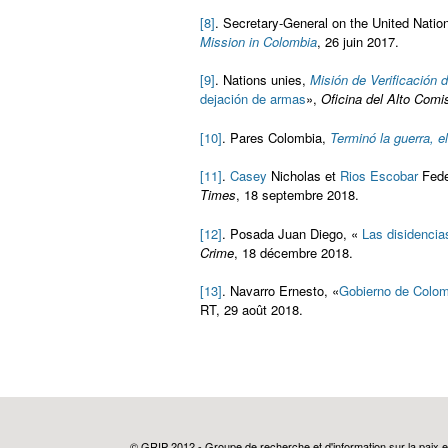
[8]
. Secretary-General on the United Nati
Mission in Colombia
, 26 juin 2017.
[9]
. Nations unies,
Misión de Verificación
dejación de armas
»,
Oficina del
Alto Comi
[10]
. Pares Colombia,
Terminó la guerra, e
[11]
.
Casey
Nicholas et
Rios Escobar
Fede
Times
, 18 septembre 2018.
[12]
. Posada Juan Diego, «
Las disidencia
Crime
, 18 décembre 2018.
[13]
. Navarro Ernesto, «
Gobierno de Colom
RT, 29 août 2018.
© GRIP 2012 - Groupe de recherche et d'information sur la paix e