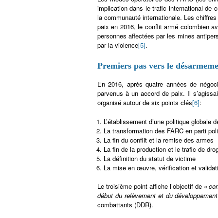
implication dans le trafic international de
la communauté internationale. Les chiffres 
paix en 2016, le conflit armé colombien av
personnes affectées par les mines antiper
par la violence
[5]
.
Premiers pas vers le désarmem
En 2016, après quatre années de négoc
parvenus à un accord de paix. Il s’agissa
organisé autour de six points clés
[6]
:
L’établissement d’une politique globale 
La transformation des FARC en parti poli
La fin du conflit et la remise des armes
La fin de la production et le trafic de drog
La définition du statut de victime
La mise en œuvre, vérification et validat
Le troisième point affiche l’objectif de «
con
début du relèvement et du développement
combattants (DDR).