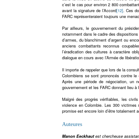
c’est le cas pour environ 2 800 combattan
avant la signature de l’Accord
[12]
. Ces do
FARC représenteraient toujours une menace
Par ailleurs, le gouvernement du préside
notamment dans le cadre des dispositions 
d’armes, du blanchiment d’argent ou encor
anciens combattants reconnus coupables
l’éradication des cultures à caractère obli
dialogue en cours avec l’Armée de libérati
Il importe de rappeler que lors de la consu
Colombiens se sont prononcés contre le d
Après une période de négociation, un 
gouvernement et les FARC donnant lieu à l
Malgré des progrès vérifiables, les civi
violence en Colombie. Les 300 victimes mo
promise est encore loin d’être totalement 
Auteures
Manon Eeckhaut
est chercheuse assistan