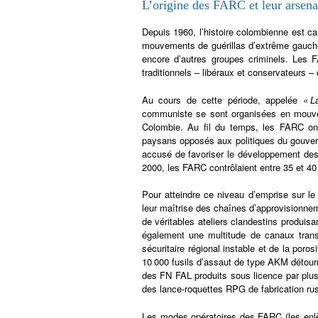
L’origine des FARC et leur arsena
Depuis 1960, l’histoire colombienne est ca
mouvements de guérillas d’extrême gauche, 
encore d’autres groupes criminels. Les 
traditionnels – libéraux et conservateurs 
Au cours de cette période, appelée «
L
communiste se sont organisées en mouveme
Colombie. Au fil du temps, les FARC ont
paysans opposés aux politiques du gouvern
accusé de favoriser le développement des 
2000, les FARC contrôlaient entre 35 et 40
Pour atteindre ce niveau d’emprise sur le 
leur maîtrise des chaînes d’approvisionne
de véritables ateliers clandestins produisan
également une multitude de canaux transn
sécuritaire régional instable et de la por
10 000 fusils d’assaut de type AKM détourn
des FN FAL produits sous licence par plusi
des lance-roquettes RPG de fabrication russ
Les modes opératoires des FARC (les enlèv