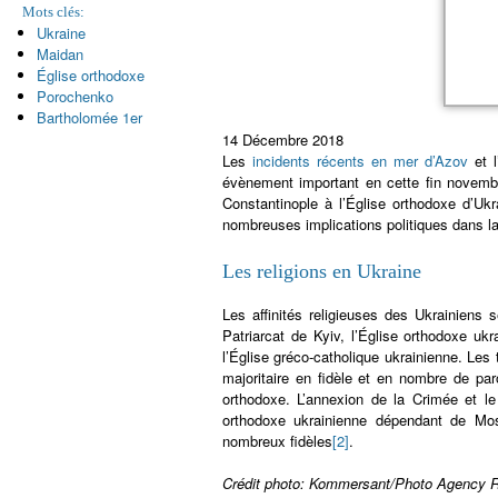
Mots clés:
Ukraine
Maidan
Église orthodoxe
Porochenko
Bartholomée 1er
14 Décembre 2018
Les
incidents récents en mer d’Azov
et l
évènement important en cette fin novembr
Constantinople à l’Église orthodoxe d’Uk
nombreuses implications politiques dans la
Les religions en Ukraine
Les affinités religieuses des Ukrainiens 
Patriarcat de Kyiv, l’Église orthodoxe uk
l’Église gréco-catholique ukrainienne. Les
majoritaire en fidèle et en nombre de pa
orthodoxe. L’annexion de la Crimée et le 
orthodoxe ukrainienne dépendant de Mosco
nombreux fidèles
[2]
.
Crédit photo: Kommersant/Photo Agency 