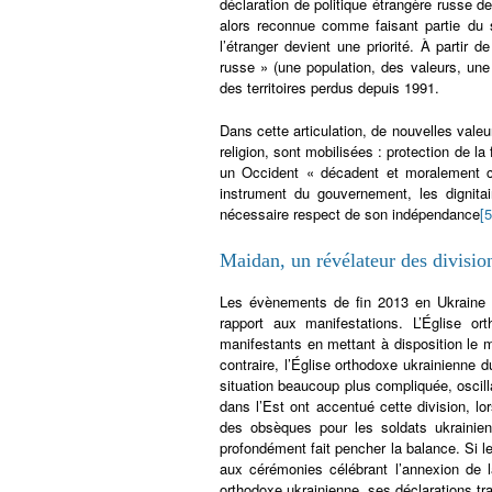
déclaration de politique étrangère russe d
alors reconnue comme faisant partie du 
l’étranger devient une priorité. À partir d
russe » (une population, des valeurs, une 
des territoires perdus depuis 1991.
Dans cette articulation, de nouvelles valeur
religion, sont mobilisées : protection de la f
un Occident « décadent et moralement c
instrument du gouvernement, les dignita
nécessaire respect de son indépendance
[5
Maidan, un révélateur des divisio
Les évènements de fin 2013 en Ukraine o
rapport aux manifestations. L’Église o
manifestants en mettant à disposition le
contraire, l’Église orthodoxe ukrainienne 
situation beaucoup plus compliquée, oscilla
dans l’Est ont accentué cette division, l
des obsèques pour les soldats ukrainien
profondément fait pencher la balance. Si l
aux cérémonies célébrant l’annexion de 
orthodoxe ukrainienne, ses déclarations tra