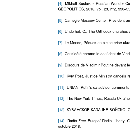
[4]
. Mikhail Suslov, « Russian World » Co
GEOPOLITICS, 2018, vol. 23, n°2, 330–35
[5]
. Carnegie Moscow Center, President a
[6]
. Linderhof, C., The Orthodox churches 
[7]
. Le Monde, Pâques en pleine crise ukra
[8]
. Considéré comme le confident de Vlad
[9]
. Discours de Vladimir Poutine devant l
[10]
. Kyiv Post, Justice Ministry cancels 
[11]
. UNIAN, Putin's ex-advisor comments 
[12]
. The New York Times, Russia-Ukraine 
[13]
. КУБАНСКОЕ КАЗАЧЬЕ ВОЙСКО, Офиц
[14]
. Radio Free Europe/ Radio Liberty
octobre 2018.